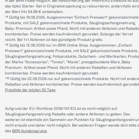
in der BIPA Filiale möglich. Bei Retournierung der PAMPERS Einkäufe ist au
das tiptoi Starter-Set in Originalverpackung zu retournieren, andernfalls wir
der Wert iHv 54.99 € einbehalten.
*⁴ Gültig bis 19.08.2026. Ausgenommen "Einfach Preiswert" gekennzeichnete
Produkte, mit SALE gekennzeichnete Produkte, Säuglingsanfangsnahrung,
Baby-Premium-Artikel sowie Pfand. Nicht mit anderen Aktionen und Rabatt
kombinierbar. Preise werden kaufmännisch gerundet. Solange der Vorrat
reicht. Bei 1+1 Aktionen ist das günstigste Produkt gratis.
*⁸ Gültig bis 12.08.2026 nur im BIPA Online Shop. Ausgenommen „Einfach
Preiswert“ gekennzeichnete Produkte, mit SALE gekennzeichnete Produkte,
Säuglingsanfangsnahrung, Fotoprodukte, Gutschein- und Wertkarten, Produ
der Marke “Accessories“, “Tonies“, “Mavie“, preisgebundene Ware, Baby
Premium- Artikel sowie Pfand. Nicht mit anderen Rabatten und Aktionen
kombinierbar. Preise werden kaufmännisch gerundet.
*¹⁰ Gültig bis 02.09.2026 nur auf gekennzeichnete Produkte. Nicht mit ander
Rabatten und Aktionen kombinierbar. Preise werden kaufmännisch gerundet
Preisliste der letzten 30 Tage
Aufgrund der EU-Richtlinie 2006/141/EG ist es nicht möglich auf
Säuglingsanfangsnahrung Rabatte oder andere Aktionen zu geben. Des
weiteren ist ebenfalls ein Sammeln von Punkten für Säuglingsanfangsnahru
nicht erlaubt und daher nicht möglich.
Bei weiteren Fragen wende dich bitte 
das
BIPA Kundenservice
.