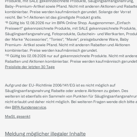
Produkte, mit SALE gekennzeichnete Produkte, Säuglingsanfangsnahrung,
Baby-Premium-Artikel sowie Pfand. Nicht mit anderen Aktionen und Rabatt
kombinierbar. Preise werden kaufmännisch gerundet. Solange der Vorrat
reicht. Bei 1+1 Aktionen ist das günstigste Produkt gratis.
*⁸ Gültig bis 12.08.2026 nur im BIPA Online Shop. Ausgenommen „Einfach
Preiswert“ gekennzeichnete Produkte, mit SALE gekennzeichnete Produkte,
Säuglingsanfangsnahrung, Fotoprodukte, Gutschein- und Wertkarten, Produ
der Marke “Accessories“, “Tonies“, “Mavie“, preisgebundene Ware, Baby
Premium- Artikel sowie Pfand. Nicht mit anderen Rabatten und Aktionen
kombinierbar. Preise werden kaufmännisch gerundet.
*¹⁰ Gültig bis 02.09.2026 nur auf gekennzeichnete Produkte. Nicht mit ander
Rabatten und Aktionen kombinierbar. Preise werden kaufmännisch gerundet
Preisliste der letzten 30 Tage
Aufgrund der EU-Richtlinie 2006/141/EG ist es nicht möglich auf
Säuglingsanfangsnahrung Rabatte oder andere Aktionen zu geben. Des
weiteren ist ebenfalls ein Sammeln von Punkten für Säuglingsanfangsnahru
nicht erlaubt und daher nicht möglich.
Bei weiteren Fragen wende dich bitte 
das
BIPA Kundenservice
.
MwSt. gesenkt
Meldung möglicher illegaler Inhalte