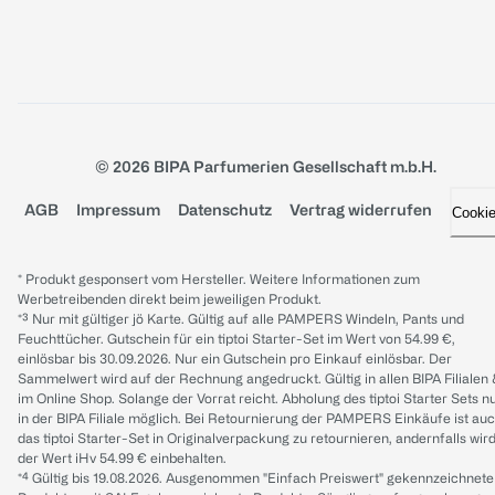
© 2026 BIPA Parfumerien Gesellschaft m.b.H.
AGB
Impressum
Datenschutz
Vertrag widerrufen
Cooki
* Produkt gesponsert vom Hersteller. Weitere Informationen zum
Werbetreibenden direkt beim jeweiligen Produkt.
*³ Nur mit gültiger jö Karte. Gültig auf alle PAMPERS Windeln, Pants und
Feuchttücher. Gutschein für ein tiptoi Starter-Set im Wert von 54.99 €,
einlösbar bis 30.09.2026. Nur ein Gutschein pro Einkauf einlösbar. Der
Sammelwert wird auf der Rechnung angedruckt. Gültig in allen BIPA Filialen
im Online Shop. Solange der Vorrat reicht. Abholung des tiptoi Starter Sets n
in der BIPA Filiale möglich. Bei Retournierung der PAMPERS Einkäufe ist au
das tiptoi Starter-Set in Originalverpackung zu retournieren, andernfalls wir
der Wert iHv 54.99 € einbehalten.
*⁴ Gültig bis 19.08.2026. Ausgenommen "Einfach Preiswert" gekennzeichnete