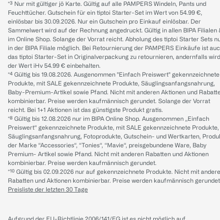
*³ Nur mit gültiger jö Karte. Gültig auf alle PAMPERS Windeln, Pants und
Feuchttücher. Gutschein für ein tiptoi Starter-Set im Wert von 54.99 €,
einlösbar bis 30.09.2026. Nur ein Gutschein pro Einkauf einlösbar. Der
Sammelwert wird auf der Rechnung angedruckt. Gültig in allen BIPA Filialen
im Online Shop. Solange der Vorrat reicht. Abholung des tiptoi Starter Sets n
in der BIPA Filiale möglich. Bei Retournierung der PAMPERS Einkäufe ist au
das tiptoi Starter-Set in Originalverpackung zu retournieren, andernfalls wir
der Wert iHv 54.99 € einbehalten.
*⁴ Gültig bis 19.08.2026. Ausgenommen "Einfach Preiswert" gekennzeichnete
Produkte, mit SALE gekennzeichnete Produkte, Säuglingsanfangsnahrung,
Baby-Premium-Artikel sowie Pfand. Nicht mit anderen Aktionen und Rabatt
kombinierbar. Preise werden kaufmännisch gerundet. Solange der Vorrat
reicht. Bei 1+1 Aktionen ist das günstigste Produkt gratis.
*⁸ Gültig bis 12.08.2026 nur im BIPA Online Shop. Ausgenommen „Einfach
Preiswert“ gekennzeichnete Produkte, mit SALE gekennzeichnete Produkte,
Säuglingsanfangsnahrung, Fotoprodukte, Gutschein- und Wertkarten, Produ
der Marke “Accessories“, “Tonies“, “Mavie“, preisgebundene Ware, Baby
Premium- Artikel sowie Pfand. Nicht mit anderen Rabatten und Aktionen
kombinierbar. Preise werden kaufmännisch gerundet.
*¹⁰ Gültig bis 02.09.2026 nur auf gekennzeichnete Produkte. Nicht mit ander
Rabatten und Aktionen kombinierbar. Preise werden kaufmännisch gerundet
Preisliste der letzten 30 Tage
Aufgrund der EU-Richtlinie 2006/141/EG ist es nicht möglich auf