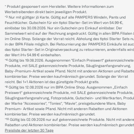
* Produkt gesponsert vom Hersteller. Weitere Informationen zum
Werbetreibenden direkt beim jeweiligen Produkt.
*³ Nur mit gültiger jö Karte. Gültig auf alle PAMPERS Windeln, Pants und
Feuchttücher. Gutschein für ein tiptoi Starter-Set im Wert von 54.99 €,
einlösbar bis 30.09.2026. Nur ein Gutschein pro Einkauf einlösbar. Der
Sammelwert wird auf der Rechnung angedruckt. Gültig in allen BIPA Filialen
im Online Shop. Solange der Vorrat reicht. Abholung des tiptoi Starter Sets n
in der BIPA Filiale möglich. Bei Retournierung der PAMPERS Einkäufe ist au
das tiptoi Starter-Set in Originalverpackung zu retournieren, andernfalls wir
der Wert iHv 54.99 € einbehalten.
*⁴ Gültig bis 19.08.2026. Ausgenommen "Einfach Preiswert" gekennzeichnete
Produkte, mit SALE gekennzeichnete Produkte, Säuglingsanfangsnahrung,
Baby-Premium-Artikel sowie Pfand. Nicht mit anderen Aktionen und Rabatt
kombinierbar. Preise werden kaufmännisch gerundet. Solange der Vorrat
reicht. Bei 1+1 Aktionen ist das günstigste Produkt gratis.
*⁸ Gültig bis 12.08.2026 nur im BIPA Online Shop. Ausgenommen „Einfach
Preiswert“ gekennzeichnete Produkte, mit SALE gekennzeichnete Produkte,
Säuglingsanfangsnahrung, Fotoprodukte, Gutschein- und Wertkarten, Produ
der Marke “Accessories“, “Tonies“, “Mavie“, preisgebundene Ware, Baby
Premium- Artikel sowie Pfand. Nicht mit anderen Rabatten und Aktionen
kombinierbar. Preise werden kaufmännisch gerundet.
*¹⁰ Gültig bis 02.09.2026 nur auf gekennzeichnete Produkte. Nicht mit ander
Rabatten und Aktionen kombinierbar. Preise werden kaufmännisch gerundet
Preisliste der letzten 30 Tage