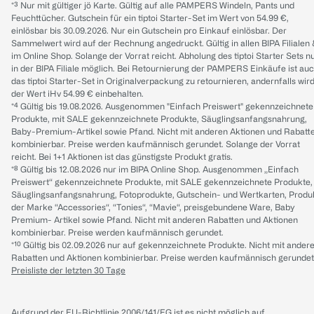
*³ Nur mit gültiger jö Karte. Gültig auf alle PAMPERS Windeln, Pants und
Feuchttücher. Gutschein für ein tiptoi Starter-Set im Wert von 54.99 €,
einlösbar bis 30.09.2026. Nur ein Gutschein pro Einkauf einlösbar. Der
Sammelwert wird auf der Rechnung angedruckt. Gültig in allen BIPA Filialen
im Online Shop. Solange der Vorrat reicht. Abholung des tiptoi Starter Sets n
in der BIPA Filiale möglich. Bei Retournierung der PAMPERS Einkäufe ist au
das tiptoi Starter-Set in Originalverpackung zu retournieren, andernfalls wir
der Wert iHv 54.99 € einbehalten.
*⁴ Gültig bis 19.08.2026. Ausgenommen "Einfach Preiswert" gekennzeichnete
Produkte, mit SALE gekennzeichnete Produkte, Säuglingsanfangsnahrung,
Baby-Premium-Artikel sowie Pfand. Nicht mit anderen Aktionen und Rabatt
kombinierbar. Preise werden kaufmännisch gerundet. Solange der Vorrat
reicht. Bei 1+1 Aktionen ist das günstigste Produkt gratis.
*⁸ Gültig bis 12.08.2026 nur im BIPA Online Shop. Ausgenommen „Einfach
Preiswert“ gekennzeichnete Produkte, mit SALE gekennzeichnete Produkte,
Säuglingsanfangsnahrung, Fotoprodukte, Gutschein- und Wertkarten, Produ
der Marke “Accessories“, “Tonies“, “Mavie“, preisgebundene Ware, Baby
Premium- Artikel sowie Pfand. Nicht mit anderen Rabatten und Aktionen
kombinierbar. Preise werden kaufmännisch gerundet.
*¹⁰ Gültig bis 02.09.2026 nur auf gekennzeichnete Produkte. Nicht mit ander
Rabatten und Aktionen kombinierbar. Preise werden kaufmännisch gerundet
Preisliste der letzten 30 Tage
Aufgrund der EU-Richtlinie 2006/141/EG ist es nicht möglich auf