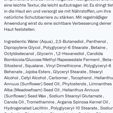
eine leichte Textur, die leicht aufzutragen ist. Es dringt tie
in die Haut ein und versorgt sie mit Nährstoffen, um ihre
natürliche Schutzbarriere zu stärken. Mit regelmäßiger
Anwendung wirst du eine sichtbare Verbesserung deiner
Haut feststellen.
Ingredients: Water (Aqua) , 2,3-Butanediol , Panthenol ,
Dipropylene Glycol , Polyglyceryl-6 Stearate , Betaine ,
Octyldodecanol , Glycerin , 1,2-Hexanediol , Candida
Bombicola/Glucose/Methyl Rapeseedate Ferment , Beta-
Sitosterol , Squalane , Vinyl Dimethicone , Polyglyceryl-6
Behenate , Jojoba Esters , Glyceryl Stearate , Stearyl
Alcohol , Cetyl Alcohol , Carbomer , Tocopherol , Helianth
Annuus (Sunflower) Seed Oil , Phytosterols , Limnanthes
Alba (Meadowfoam) Seed Oil , Helianthus Annuus
(Sunflower) Seed Wax , Sodium Stearoyl Glutamate ,
Canola Oil , Tromethamine , Argania Spinosa Kernel Oil ,
Hydrogenated Lecithin , Polyglyceryl-10 Stearate , Sodi