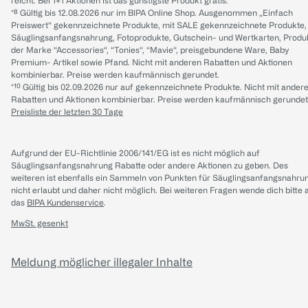
reicht. Bei 1+1 Aktionen ist das günstigste Produkt gratis.
*⁸ Gültig bis 12.08.2026 nur im BIPA Online Shop. Ausgenommen „Einfach
Preiswert“ gekennzeichnete Produkte, mit SALE gekennzeichnete Produkte,
Säuglingsanfangsnahrung, Fotoprodukte, Gutschein- und Wertkarten, Produ
der Marke “Accessories“, “Tonies“, “Mavie“, preisgebundene Ware, Baby
Premium- Artikel sowie Pfand. Nicht mit anderen Rabatten und Aktionen
kombinierbar. Preise werden kaufmännisch gerundet.
*¹⁰ Gültig bis 02.09.2026 nur auf gekennzeichnete Produkte. Nicht mit ander
Rabatten und Aktionen kombinierbar. Preise werden kaufmännisch gerundet
Preisliste der letzten 30 Tage
Aufgrund der EU-Richtlinie 2006/141/EG ist es nicht möglich auf
Säuglingsanfangsnahrung Rabatte oder andere Aktionen zu geben. Des
weiteren ist ebenfalls ein Sammeln von Punkten für Säuglingsanfangsnahru
nicht erlaubt und daher nicht möglich.
Bei weiteren Fragen wende dich bitte 
das
BIPA Kundenservice
.
MwSt. gesenkt
Meldung möglicher illegaler Inhalte