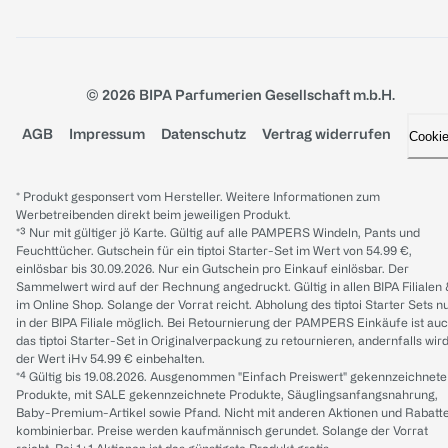
© 2026 BIPA Parfumerien Gesellschaft m.b.H.
AGB
Impressum
Datenschutz
Vertrag widerrufen
Cooki
* Produkt gesponsert vom Hersteller. Weitere Informationen zum
Werbetreibenden direkt beim jeweiligen Produkt.
*³ Nur mit gültiger jö Karte. Gültig auf alle PAMPERS Windeln, Pants und
Feuchttücher. Gutschein für ein tiptoi Starter-Set im Wert von 54.99 €,
einlösbar bis 30.09.2026. Nur ein Gutschein pro Einkauf einlösbar. Der
Sammelwert wird auf der Rechnung angedruckt. Gültig in allen BIPA Filialen
im Online Shop. Solange der Vorrat reicht. Abholung des tiptoi Starter Sets n
in der BIPA Filiale möglich. Bei Retournierung der PAMPERS Einkäufe ist au
das tiptoi Starter-Set in Originalverpackung zu retournieren, andernfalls wir
der Wert iHv 54.99 € einbehalten.
*⁴ Gültig bis 19.08.2026. Ausgenommen "Einfach Preiswert" gekennzeichnete
Produkte, mit SALE gekennzeichnete Produkte, Säuglingsanfangsnahrung,
Baby-Premium-Artikel sowie Pfand. Nicht mit anderen Aktionen und Rabatt
kombinierbar. Preise werden kaufmännisch gerundet. Solange der Vorrat