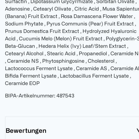
Surfactin , Dipotassium Glycyrrhizate , Sorbitan Olivate ,
Adenosine , Cetearyl Olivate , Citric Acid , Musa Sapient
(Banana) Fruit Extract , Rosa Damascena Flower Water ,
Sodium Phytate , Pyrus Communis (Pear) Fruit Extract ,
Prunus Domestica Fruit Extract , Hydrolyzed Hyaluronic
Acid , Cucumis Melo (Melon) Fruit Extract , Polyglycerin-3
Beta-Glucan , Hedera Helix (Ivy) Leaf/Stem Extract ,
Cetearyl Alcohol , Stearic Acid , Propanediol , Ceramide 
, Ceramide NS , Phytosphingosine , Cholesterol ,
Lactococcus Ferment Lysate , Ceramide AS , Ceramide AP
Bifida Ferment Lysate , Lactobacillus Ferment Lysate ,
Ceramide EOP
BIPA-Artikelnummer
:
487543
Bewertungen