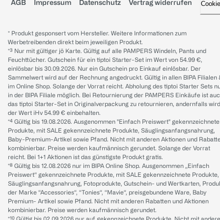
AGB
Impressum
Datenschutz
Vertrag widerrufen
Cooki
* Produkt gesponsert vom Hersteller. Weitere Informationen zum
Werbetreibenden direkt beim jeweiligen Produkt.
*³ Nur mit gültiger jö Karte. Gültig auf alle PAMPERS Windeln, Pants und
Feuchttücher. Gutschein für ein tiptoi Starter-Set im Wert von 54.99 €,
einlösbar bis 30.09.2026. Nur ein Gutschein pro Einkauf einlösbar. Der
Sammelwert wird auf der Rechnung angedruckt. Gültig in allen BIPA Filialen
im Online Shop. Solange der Vorrat reicht. Abholung des tiptoi Starter Sets n
in der BIPA Filiale möglich. Bei Retournierung der PAMPERS Einkäufe ist au
das tiptoi Starter-Set in Originalverpackung zu retournieren, andernfalls wir
der Wert iHv 54.99 € einbehalten.
*⁴ Gültig bis 19.08.2026. Ausgenommen "Einfach Preiswert" gekennzeichnete
Produkte, mit SALE gekennzeichnete Produkte, Säuglingsanfangsnahrung,
Baby-Premium-Artikel sowie Pfand. Nicht mit anderen Aktionen und Rabatt
kombinierbar. Preise werden kaufmännisch gerundet. Solange der Vorrat
reicht. Bei 1+1 Aktionen ist das günstigste Produkt gratis.
*⁸ Gültig bis 12.08.2026 nur im BIPA Online Shop. Ausgenommen „Einfach
Preiswert“ gekennzeichnete Produkte, mit SALE gekennzeichnete Produkte,
Säuglingsanfangsnahrung, Fotoprodukte, Gutschein- und Wertkarten, Produ
der Marke “Accessories“, “Tonies“, “Mavie“, preisgebundene Ware, Baby
Premium- Artikel sowie Pfand. Nicht mit anderen Rabatten und Aktionen
kombinierbar. Preise werden kaufmännisch gerundet.
*¹⁰ Gültig bis 02.09.2026 nur auf gekennzeichnete Produkte. Nicht mit ander