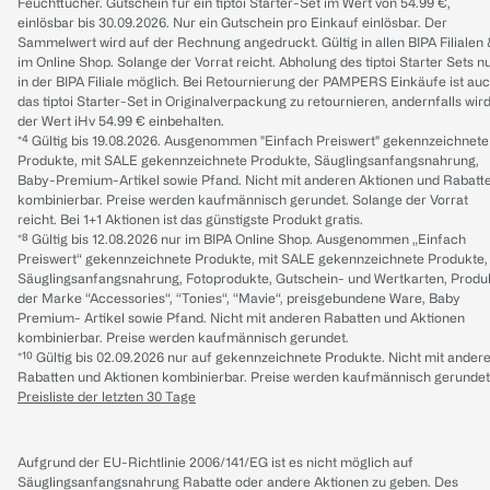
Feuchttücher. Gutschein für ein tiptoi Starter-Set im Wert von 54.99 €,
einlösbar bis 30.09.2026. Nur ein Gutschein pro Einkauf einlösbar. Der
Sammelwert wird auf der Rechnung angedruckt. Gültig in allen BIPA Filialen
im Online Shop. Solange der Vorrat reicht. Abholung des tiptoi Starter Sets n
in der BIPA Filiale möglich. Bei Retournierung der PAMPERS Einkäufe ist au
das tiptoi Starter-Set in Originalverpackung zu retournieren, andernfalls wir
der Wert iHv 54.99 € einbehalten.
*⁴ Gültig bis 19.08.2026. Ausgenommen "Einfach Preiswert" gekennzeichnete
Produkte, mit SALE gekennzeichnete Produkte, Säuglingsanfangsnahrung,
Baby-Premium-Artikel sowie Pfand. Nicht mit anderen Aktionen und Rabatt
kombinierbar. Preise werden kaufmännisch gerundet. Solange der Vorrat
reicht. Bei 1+1 Aktionen ist das günstigste Produkt gratis.
*⁸ Gültig bis 12.08.2026 nur im BIPA Online Shop. Ausgenommen „Einfach
Preiswert“ gekennzeichnete Produkte, mit SALE gekennzeichnete Produkte,
Säuglingsanfangsnahrung, Fotoprodukte, Gutschein- und Wertkarten, Produ
der Marke “Accessories“, “Tonies“, “Mavie“, preisgebundene Ware, Baby
Premium- Artikel sowie Pfand. Nicht mit anderen Rabatten und Aktionen
kombinierbar. Preise werden kaufmännisch gerundet.
*¹⁰ Gültig bis 02.09.2026 nur auf gekennzeichnete Produkte. Nicht mit ander
Rabatten und Aktionen kombinierbar. Preise werden kaufmännisch gerundet
Preisliste der letzten 30 Tage
Aufgrund der EU-Richtlinie 2006/141/EG ist es nicht möglich auf
Säuglingsanfangsnahrung Rabatte oder andere Aktionen zu geben. Des