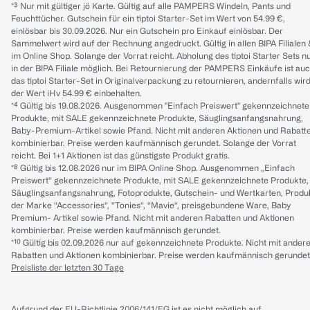
*³ Nur mit gültiger jö Karte. Gültig auf alle PAMPERS Windeln, Pants und
Feuchttücher. Gutschein für ein tiptoi Starter-Set im Wert von 54.99 €,
einlösbar bis 30.09.2026. Nur ein Gutschein pro Einkauf einlösbar. Der
Sammelwert wird auf der Rechnung angedruckt. Gültig in allen BIPA Filialen
im Online Shop. Solange der Vorrat reicht. Abholung des tiptoi Starter Sets n
in der BIPA Filiale möglich. Bei Retournierung der PAMPERS Einkäufe ist au
das tiptoi Starter-Set in Originalverpackung zu retournieren, andernfalls wir
der Wert iHv 54.99 € einbehalten.
*⁴ Gültig bis 19.08.2026. Ausgenommen "Einfach Preiswert" gekennzeichnete
Produkte, mit SALE gekennzeichnete Produkte, Säuglingsanfangsnahrung,
Baby-Premium-Artikel sowie Pfand. Nicht mit anderen Aktionen und Rabatt
kombinierbar. Preise werden kaufmännisch gerundet. Solange der Vorrat
reicht. Bei 1+1 Aktionen ist das günstigste Produkt gratis.
*⁸ Gültig bis 12.08.2026 nur im BIPA Online Shop. Ausgenommen „Einfach
Preiswert“ gekennzeichnete Produkte, mit SALE gekennzeichnete Produkte,
Säuglingsanfangsnahrung, Fotoprodukte, Gutschein- und Wertkarten, Produ
der Marke “Accessories“, “Tonies“, “Mavie“, preisgebundene Ware, Baby
Premium- Artikel sowie Pfand. Nicht mit anderen Rabatten und Aktionen
kombinierbar. Preise werden kaufmännisch gerundet.
*¹⁰ Gültig bis 02.09.2026 nur auf gekennzeichnete Produkte. Nicht mit ander
Rabatten und Aktionen kombinierbar. Preise werden kaufmännisch gerundet
Preisliste der letzten 30 Tage
Aufgrund der EU-Richtlinie 2006/141/EG ist es nicht möglich auf