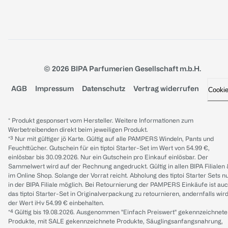
© 2026 BIPA Parfumerien Gesellschaft m.b.H.
AGB
Impressum
Datenschutz
Vertrag widerrufen
Cooki
* Produkt gesponsert vom Hersteller. Weitere Informationen zum
Werbetreibenden direkt beim jeweiligen Produkt.
*³ Nur mit gültiger jö Karte. Gültig auf alle PAMPERS Windeln, Pants und
Feuchttücher. Gutschein für ein tiptoi Starter-Set im Wert von 54.99 €,
einlösbar bis 30.09.2026. Nur ein Gutschein pro Einkauf einlösbar. Der
Sammelwert wird auf der Rechnung angedruckt. Gültig in allen BIPA Filialen
im Online Shop. Solange der Vorrat reicht. Abholung des tiptoi Starter Sets n
in der BIPA Filiale möglich. Bei Retournierung der PAMPERS Einkäufe ist au
das tiptoi Starter-Set in Originalverpackung zu retournieren, andernfalls wir
der Wert iHv 54.99 € einbehalten.
*⁴ Gültig bis 19.08.2026. Ausgenommen "Einfach Preiswert" gekennzeichnete
Produkte, mit SALE gekennzeichnete Produkte, Säuglingsanfangsnahrung,