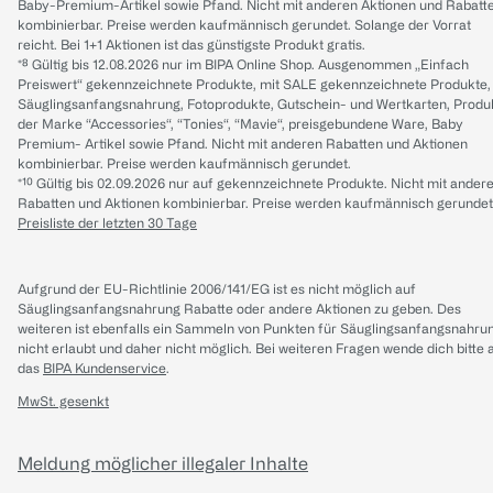
Baby-Premium-Artikel sowie Pfand. Nicht mit anderen Aktionen und Rabatt
kombinierbar. Preise werden kaufmännisch gerundet. Solange der Vorrat
reicht. Bei 1+1 Aktionen ist das günstigste Produkt gratis.
*⁸ Gültig bis 12.08.2026 nur im BIPA Online Shop. Ausgenommen „Einfach
Preiswert“ gekennzeichnete Produkte, mit SALE gekennzeichnete Produkte,
Säuglingsanfangsnahrung, Fotoprodukte, Gutschein- und Wertkarten, Produ
der Marke “Accessories“, “Tonies“, “Mavie“, preisgebundene Ware, Baby
Premium- Artikel sowie Pfand. Nicht mit anderen Rabatten und Aktionen
kombinierbar. Preise werden kaufmännisch gerundet.
*¹⁰ Gültig bis 02.09.2026 nur auf gekennzeichnete Produkte. Nicht mit ander
Rabatten und Aktionen kombinierbar. Preise werden kaufmännisch gerundet
Preisliste der letzten 30 Tage
Aufgrund der EU-Richtlinie 2006/141/EG ist es nicht möglich auf
Säuglingsanfangsnahrung Rabatte oder andere Aktionen zu geben. Des
weiteren ist ebenfalls ein Sammeln von Punkten für Säuglingsanfangsnahru
nicht erlaubt und daher nicht möglich.
Bei weiteren Fragen wende dich bitte 
das
BIPA Kundenservice
.
MwSt. gesenkt
Meldung möglicher illegaler Inhalte