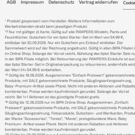
AGB
Impressum
Datenschutz
Vertrag widerrufen
Cooki
* Produkt gesponsert vom Hersteller. Weitere Informationen zum
Werbetreibenden direkt beim jeweiligen Produkt.
*³ Nur mit gültiger jö Karte. Gültig auf alle PAMPERS Windeln, Pants und
Feuchttücher. Gutschein für ein tiptoi Starter-Set im Wert von 54.99 €,
einlösbar bis 30.09.2026. Nur ein Gutschein pro Einkauf einlösbar. Der
Sammelwert wird auf der Rechnung angedruckt. Gültig in allen BIPA Filialen
im Online Shop. Solange der Vorrat reicht. Abholung des tiptoi Starter Sets n
in der BIPA Filiale möglich. Bei Retournierung der PAMPERS Einkäufe ist au
das tiptoi Starter-Set in Originalverpackung zu retournieren, andernfalls wir
der Wert iHv 54.99 € einbehalten.
*⁴ Gültig bis 19.08.2026. Ausgenommen "Einfach Preiswert" gekennzeichnete
Produkte, mit SALE gekennzeichnete Produkte, Säuglingsanfangsnahrung,
Baby-Premium-Artikel sowie Pfand. Nicht mit anderen Aktionen und Rabatt
kombinierbar. Preise werden kaufmännisch gerundet. Solange der Vorrat
reicht. Bei 1+1 Aktionen ist das günstigste Produkt gratis.
*⁸ Gültig bis 12.08.2026 nur im BIPA Online Shop. Ausgenommen „Einfach
Preiswert“ gekennzeichnete Produkte, mit SALE gekennzeichnete Produkte,
Säuglingsanfangsnahrung, Fotoprodukte, Gutschein- und Wertkarten, Produ
der Marke “Accessories“, “Tonies“, “Mavie“, preisgebundene Ware, Baby
Premium- Artikel sowie Pfand. Nicht mit anderen Rabatten und Aktionen
kombinierbar. Preise werden kaufmännisch gerundet.
*¹⁰ Gültig bis 02.09.2026 nur auf gekennzeichnete Produkte. Nicht mit ander