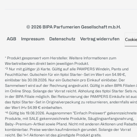
© 2026 BIPA Parfumerien Gesellschaft m.b.H.
AGB
Impressum
Datenschutz
Vertrag widerrufen
Cooki
* Produkt gesponsert vom Hersteller. Weitere Informationen zum
Werbetreibenden direkt beim jeweiligen Produkt.
*³ Nur mit gültiger jö Karte. Gültig auf alle PAMPERS Windeln, Pants und
Feuchttücher. Gutschein für ein tiptoi Starter-Set im Wert von 54.99 €,
einlösbar bis 30.09.2026. Nur ein Gutschein pro Einkauf einlösbar. Der
Sammelwert wird auf der Rechnung angedruckt. Gültig in allen BIPA Filialen
im Online Shop. Solange der Vorrat reicht. Abholung des tiptoi Starter Sets n
in der BIPA Filiale möglich. Bei Retournierung der PAMPERS Einkäufe ist au
das tiptoi Starter-Set in Originalverpackung zu retournieren, andernfalls wir
der Wert iHv 54.99 € einbehalten.
*⁴ Gültig bis 19.08.2026. Ausgenommen "Einfach Preiswert" gekennzeichnete
Produkte, mit SALE gekennzeichnete Produkte, Säuglingsanfangsnahrung,
Baby-Premium-Artikel sowie Pfand. Nicht mit anderen Aktionen und Rabatt
kombinierbar. Preise werden kaufmännisch gerundet. Solange der Vorrat
reicht. Bei 1+1 Aktionen ist das günstigste Produkt gratis.