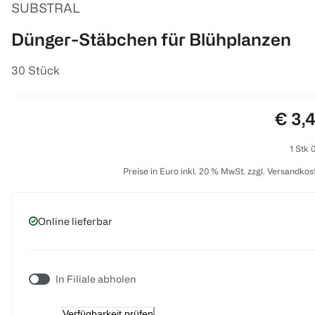
SUBSTRAL
Dünger-Stäbchen für Blühplanzen
30 Stück
Preis
€ 3,
1 Stk 
Preise in Euro inkl. 20 % MwSt. zzgl. Versandkos
Online lieferbar
In Filiale abholen
Verfügbarkeit prüfen