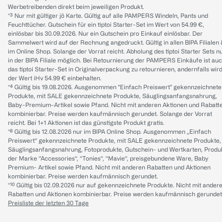
Werbetreibenden direkt beim jeweiligen Produkt.
*³ Nur mit gültiger jö Karte. Gültig auf alle PAMPERS Windeln, Pants und
Feuchttücher. Gutschein für ein tiptoi Starter-Set im Wert von 54.99 €,
einlösbar bis 30.09.2026. Nur ein Gutschein pro Einkauf einlösbar. Der
Sammelwert wird auf der Rechnung angedruckt. Gültig in allen BIPA Filialen
im Online Shop. Solange der Vorrat reicht. Abholung des tiptoi Starter Sets n
in der BIPA Filiale möglich. Bei Retournierung der PAMPERS Einkäufe ist au
das tiptoi Starter-Set in Originalverpackung zu retournieren, andernfalls wir
der Wert iHv 54.99 € einbehalten.
*⁴ Gültig bis 19.08.2026. Ausgenommen "Einfach Preiswert" gekennzeichnete
Produkte, mit SALE gekennzeichnete Produkte, Säuglingsanfangsnahrung,
Baby-Premium-Artikel sowie Pfand. Nicht mit anderen Aktionen und Rabatt
kombinierbar. Preise werden kaufmännisch gerundet. Solange der Vorrat
reicht. Bei 1+1 Aktionen ist das günstigste Produkt gratis.
*⁸ Gültig bis 12.08.2026 nur im BIPA Online Shop. Ausgenommen „Einfach
Preiswert“ gekennzeichnete Produkte, mit SALE gekennzeichnete Produkte,
Säuglingsanfangsnahrung, Fotoprodukte, Gutschein- und Wertkarten, Produ
der Marke “Accessories“, “Tonies“, “Mavie“, preisgebundene Ware, Baby
Premium- Artikel sowie Pfand. Nicht mit anderen Rabatten und Aktionen
kombinierbar. Preise werden kaufmännisch gerundet.
*¹⁰ Gültig bis 02.09.2026 nur auf gekennzeichnete Produkte. Nicht mit ander
Rabatten und Aktionen kombinierbar. Preise werden kaufmännisch gerundet
Preisliste der letzten 30 Tage