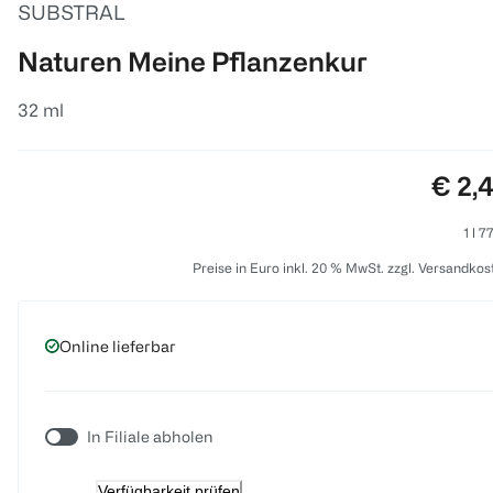
SUBSTRAL
Naturen Meine Pflanzenkur
32 ml
Preis
€ 2,
1 l 7
Preise in Euro inkl. 20 % MwSt. zzgl. Versandkos
Online lieferbar
In Filiale abholen
Verfügbarkeit prüfen