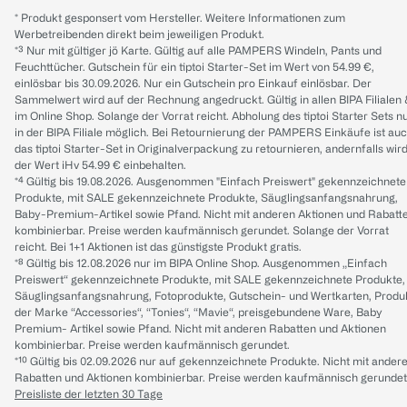
* Produkt gesponsert vom Hersteller. Weitere Informationen zum
Werbetreibenden direkt beim jeweiligen Produkt.
*³ Nur mit gültiger jö Karte. Gültig auf alle PAMPERS Windeln, Pants und
Feuchttücher. Gutschein für ein tiptoi Starter-Set im Wert von 54.99 €,
einlösbar bis 30.09.2026. Nur ein Gutschein pro Einkauf einlösbar. Der
Sammelwert wird auf der Rechnung angedruckt. Gültig in allen BIPA Filialen
im Online Shop. Solange der Vorrat reicht. Abholung des tiptoi Starter Sets n
in der BIPA Filiale möglich. Bei Retournierung der PAMPERS Einkäufe ist au
das tiptoi Starter-Set in Originalverpackung zu retournieren, andernfalls wir
der Wert iHv 54.99 € einbehalten.
*⁴ Gültig bis 19.08.2026. Ausgenommen "Einfach Preiswert" gekennzeichnete
Produkte, mit SALE gekennzeichnete Produkte, Säuglingsanfangsnahrung,
Baby-Premium-Artikel sowie Pfand. Nicht mit anderen Aktionen und Rabatt
kombinierbar. Preise werden kaufmännisch gerundet. Solange der Vorrat
reicht. Bei 1+1 Aktionen ist das günstigste Produkt gratis.
*⁸ Gültig bis 12.08.2026 nur im BIPA Online Shop. Ausgenommen „Einfach
Preiswert“ gekennzeichnete Produkte, mit SALE gekennzeichnete Produkte,
Säuglingsanfangsnahrung, Fotoprodukte, Gutschein- und Wertkarten, Produ
der Marke “Accessories“, “Tonies“, “Mavie“, preisgebundene Ware, Baby
Premium- Artikel sowie Pfand. Nicht mit anderen Rabatten und Aktionen
kombinierbar. Preise werden kaufmännisch gerundet.
*¹⁰ Gültig bis 02.09.2026 nur auf gekennzeichnete Produkte. Nicht mit ander
Rabatten und Aktionen kombinierbar. Preise werden kaufmännisch gerundet
Preisliste der letzten 30 Tage