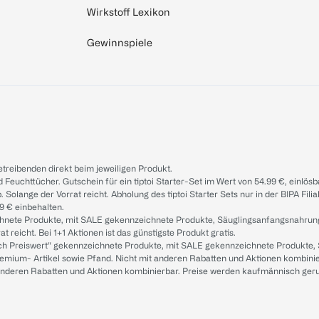
Wirkstoff Lexikon
Gewinnspiele
treibenden direkt beim jeweiligen Produkt.
d Feuchttücher. Gutschein für ein tiptoi Starter-Set im Wert von 54.99 €, einlö
. Solange der Vorrat reicht. Abholung des tiptoi Starter Sets nur in der BIPA Fil
9 € einbehalten.
ichnete Produkte, mit SALE gekennzeichnete Produkte, Säuglingsanfangsnahrun
reicht. Bei 1+1 Aktionen ist das günstigste Produkt gratis.
ach Preiswert“ gekennzeichnete Produkte, mit SALE gekennzeichnete Produkte,
remium- Artikel sowie Pfand. Nicht mit anderen Rabatten und Aktionen kombini
t anderen Rabatten und Aktionen kombinierbar. Preise werden kaufmännisch ger