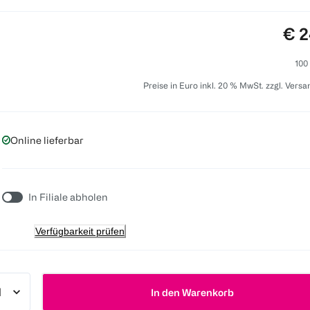
Pre
€ 2
100
Preise in Euro inkl. 20 % MwSt. zzgl. Vers
Online lieferbar
In Filiale abholen
Verfügbarkeit prüfen
In den Warenkorb