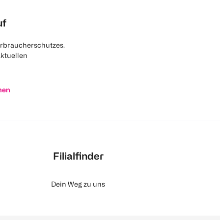
uf
rbraucherschutzes.
aktuellen
nen
Filialfinder
Dein Weg zu uns