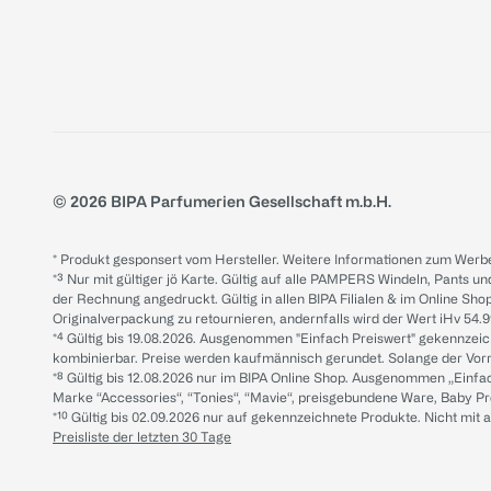
© 2026 BIPA Parfumerien Gesellschaft m.b.H.
* Produkt gesponsert vom Hersteller. Weitere Informationen zum Werbe
*³ Nur mit gültiger jö Karte. Gültig auf alle PAMPERS Windeln, Pants un
der Rechnung angedruckt. Gültig in allen BIPA Filialen & im Online Shop
Originalverpackung zu retournieren, andernfalls wird der Wert iHv 54.9
*⁴ Gültig bis 19.08.2026. Ausgenommen "Einfach Preiswert" gekennze
kombinierbar. Preise werden kaufmännisch gerundet. Solange der Vorrat 
*⁸ Gültig bis 12.08.2026 nur im BIPA Online Shop. Ausgenommen „Einf
Marke “Accessories“, “Tonies“, “Mavie“, preisgebundene Ware, Baby P
*¹⁰ Gültig bis 02.09.2026 nur auf gekennzeichnete Produkte. Nicht mi
Preisliste der letzten 30 Tage