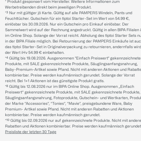
* Produkt gesponsert vom Hersteller. Weitere Informationen zum
Werbetreibenden direkt beim jeweiligen Produkt.
*³ Nur mit gültiger jö Karte. Gültig auf alle PAMPERS Windeln, Pants und
Feuchttücher. Gutschein für ein tiptoi Starter-Set im Wert von 54.99 €,
einlösbar bis 30.09.2026. Nur ein Gutschein pro Einkauf einlösbar. Der
Sammelwert wird auf der Rechnung angedruckt. Gültig in allen BIPA Filialen
im Online Shop. Solange der Vorrat reicht. Abholung des tiptoi Starter Sets n
in der BIPA Filiale möglich. Bei Retournierung der PAMPERS Einkäufe ist au
das tiptoi Starter-Set in Originalverpackung zu retournieren, andernfalls wir
der Wert iHv 54.99 € einbehalten.
*⁴ Gültig bis 19.08.2026. Ausgenommen "Einfach Preiswert" gekennzeichnete
Produkte, mit SALE gekennzeichnete Produkte, Säuglingsanfangsnahrung,
Baby-Premium-Artikel sowie Pfand. Nicht mit anderen Aktionen und Rabatt
kombinierbar. Preise werden kaufmännisch gerundet. Solange der Vorrat
reicht. Bei 1+1 Aktionen ist das günstigste Produkt gratis.
*⁸ Gültig bis 12.08.2026 nur im BIPA Online Shop. Ausgenommen „Einfach
Preiswert“ gekennzeichnete Produkte, mit SALE gekennzeichnete Produkte,
Säuglingsanfangsnahrung, Fotoprodukte, Gutschein- und Wertkarten, Produ
der Marke “Accessories“, “Tonies“, “Mavie“, preisgebundene Ware, Baby
Premium- Artikel sowie Pfand. Nicht mit anderen Rabatten und Aktionen
kombinierbar. Preise werden kaufmännisch gerundet.
*¹⁰ Gültig bis 02.09.2026 nur auf gekennzeichnete Produkte. Nicht mit ander
Rabatten und Aktionen kombinierbar. Preise werden kaufmännisch gerundet
Preisliste der letzten 30 Tage