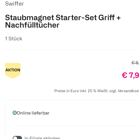
Swiffer
Staubmagnet Starter-Set Griff +
Nachfülltücher
1 Stück
Alte
€ 8
Preis
€ 7,
Preise in Euro inkl. 20 % MwSt. zzgl. Versandkos
Online lieferbar
In Filiale abholen