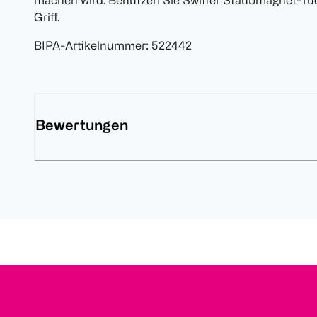
machen wird. Benutzen Sie Swiffer Staubmagnet-Tü
Griff.
BIPA-Artikelnummer
:
522442
Bewertungen