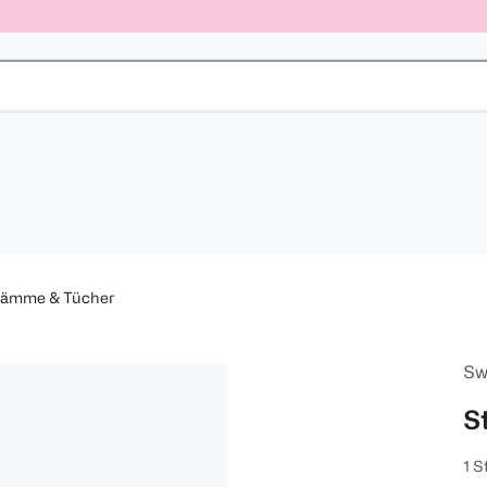
ämme & Tücher
Sw
S
1 S