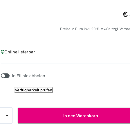
Pr
€ 
Preise in Euro inkl. 20 % MwSt. zzgl. Vers
Online lieferbar
In Filiale abholen
Verfügbarkeit prüfen
In den Warenkorb