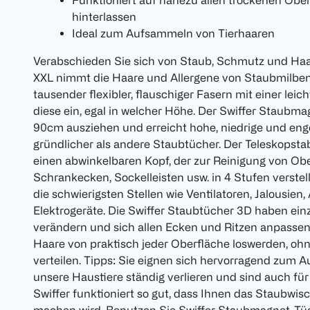
Funktioniert auf nahezu allen trockenen Obe
hinterlassen
Ideal zum Aufsammeln von Tierhaaren
Verabschieden Sie sich von Staub, Schmutz und Haa
XXL nimmt die Haare und Allergene von Staubmilbe
tausender flexibler, flauschiger Fasern mit einer lei
diese ein, egal in welcher Höhe. Der Swiffer Staubmag
90cm ausziehen und erreicht hohe, niedrige und enge
gründlicher als andere Staubtücher. Der Teleskopst
einen abwinkelbaren Kopf, der zur Reinigung von Obe
Schrankecken, Sockelleisten usw. in 4 Stufen verstel
die schwierigsten Stellen wie Ventilatoren, Jalousien
Elektrogeräte. Die Swiffer Staubtücher 3D haben einz
verändern und sich allen Ecken und Ritzen anpasse
Haare von praktisch jeder Oberfläche loswerden, oh
verteilen. Tipps: Sie eignen sich hervorragend zum 
unsere Haustiere ständig verlieren und sind auch für
Swiffer funktioniert so gut, dass Ihnen das Staubwi