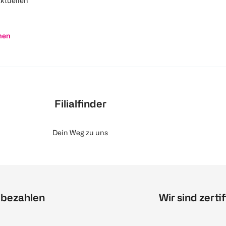
aktuellen
nen
Filialfinder
Dein Weg zu uns
 bezahlen
Wir sind zertif