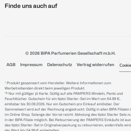
Finde uns auch auf
© 2026 BIPA Parfumerien Gesellschaft m.b.H.
AGB
Impressum
Datenschutz
Vertrag widerrufen
Cooki
* Produkt gesponsert vom Hersteller. Weitere Informationen zum
Werbetreibenden direkt beim jeweiligen Produkt.
*³ Nur mit gültiger jö Karte. Gültig auf alle PAMPERS Windeln, Pants und
Feuchttücher. Gutschein für ein tiptoi Starter-Set im Wert von 54.99 €,
einlösbar bis 30.09.2026. Nur ein Gutschein pro Einkauf einlösbar. Der
Sammelwert wird auf der Rechnung angedruckt. Gültig in allen BIPA Filialen
im Online Shop. Solange der Vorrat reicht. Abholung des tiptoi Starter Sets n
in der BIPA Filiale möglich. Bei Retournierung der PAMPERS Einkäufe ist au
das tiptoi Starter-Set in Originalverpackung zu retournieren, andernfalls wir
der Wert iHv 54.99 € einbehalten.