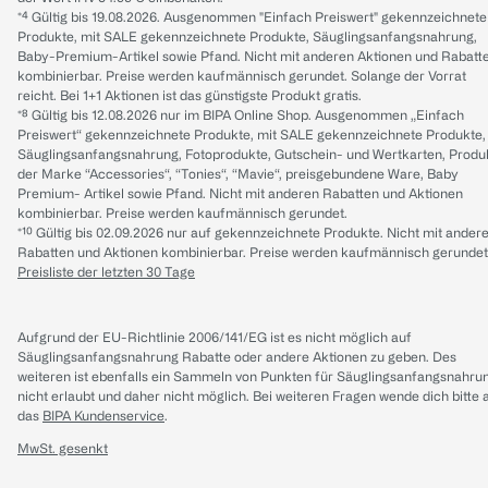
*⁴ Gültig bis 19.08.2026. Ausgenommen "Einfach Preiswert" gekennzeichnete
Produkte, mit SALE gekennzeichnete Produkte, Säuglingsanfangsnahrung,
Baby-Premium-Artikel sowie Pfand. Nicht mit anderen Aktionen und Rabatt
kombinierbar. Preise werden kaufmännisch gerundet. Solange der Vorrat
reicht. Bei 1+1 Aktionen ist das günstigste Produkt gratis.
*⁸ Gültig bis 12.08.2026 nur im BIPA Online Shop. Ausgenommen „Einfach
Preiswert“ gekennzeichnete Produkte, mit SALE gekennzeichnete Produkte,
Säuglingsanfangsnahrung, Fotoprodukte, Gutschein- und Wertkarten, Produ
der Marke “Accessories“, “Tonies“, “Mavie“, preisgebundene Ware, Baby
Premium- Artikel sowie Pfand. Nicht mit anderen Rabatten und Aktionen
kombinierbar. Preise werden kaufmännisch gerundet.
*¹⁰ Gültig bis 02.09.2026 nur auf gekennzeichnete Produkte. Nicht mit ander
Rabatten und Aktionen kombinierbar. Preise werden kaufmännisch gerundet
Preisliste der letzten 30 Tage
Aufgrund der EU-Richtlinie 2006/141/EG ist es nicht möglich auf
Säuglingsanfangsnahrung Rabatte oder andere Aktionen zu geben. Des
weiteren ist ebenfalls ein Sammeln von Punkten für Säuglingsanfangsnahru
nicht erlaubt und daher nicht möglich.
Bei weiteren Fragen wende dich bitte 
das
BIPA Kundenservice
.
MwSt. gesenkt