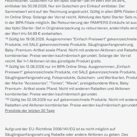
Feuchttücher. Gutschein für ein tiptoi Starter-Set im Wert von 54.99 €,
einlösbar bis 30.09.2026. Nur ein Gutschein pro Einkauf einlösbar. Der
Sammelwert wird auf der Rechnung angedruckt. Gültig in allen BIPA Filialen
im Online Shop. Solange der Vorrat reicht. Abholung des tiptoi Starter Sets n
in der BIPA Filiale möglich. Bei Retournierung der PAMPERS Einkäufe ist au
das tiptoi Starter-Set in Originalverpackung zu retournieren, andernfalls wir
der Wert iHv 54.99 € einbehalten.
*⁴ Gültig bis 19.08.2026. Ausgenommen "Einfach Preiswert" gekennzeichnete
Produkte, mit SALE gekennzeichnete Produkte, Säuglingsanfangsnahrung,
Baby-Premium-Artikel sowie Pfand. Nicht mit anderen Aktionen und Rabatt
kombinierbar. Preise werden kaufmännisch gerundet. Solange der Vorrat
reicht. Bei 1+1 Aktionen ist das günstigste Produkt gratis.
*⁸ Gültig bis 12.08.2026 nur im BIPA Online Shop. Ausgenommen „Einfach
Preiswert“ gekennzeichnete Produkte, mit SALE gekennzeichnete Produkte,
Säuglingsanfangsnahrung, Fotoprodukte, Gutschein- und Wertkarten, Produ
der Marke “Accessories“, “Tonies“, “Mavie“, preisgebundene Ware, Baby
Premium- Artikel sowie Pfand. Nicht mit anderen Rabatten und Aktionen
kombinierbar. Preise werden kaufmännisch gerundet.
*¹⁰ Gültig bis 02.09.2026 nur auf gekennzeichnete Produkte. Nicht mit ander
Rabatten und Aktionen kombinierbar. Preise werden kaufmännisch gerundet
Preisliste der letzten 30 Tage
Aufgrund der EU-Richtlinie 2006/141/EG ist es nicht möglich auf
Säuglingsanfangsnahrung Rabatte oder andere Aktionen zu geben. Des