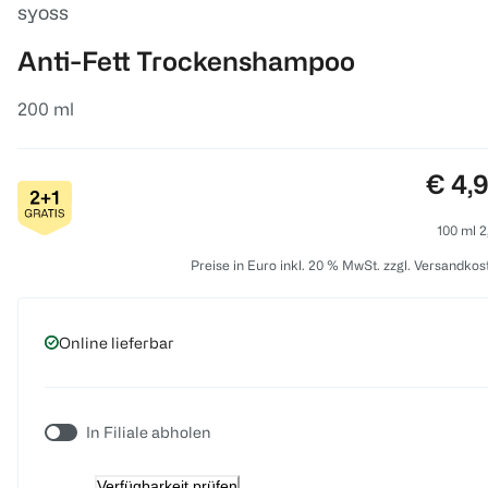
syoss
Anti-Fett Trockenshampoo
200 ml
Preis
€ 4,
100 ml 2
Preise in Euro inkl. 20 % MwSt. zzgl. Versandkos
Online lieferbar
In Filiale abholen
Verfügbarkeit prüfen