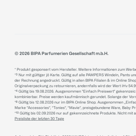
© 2026 BIPA Parfumerien Gesellschaft m.b.H.
* Produkt gesponsert vom Hersteller. Weitere Informationen zum Werbe
*³ Nur mit gültiger jö Karte. Gültig auf alle PAMPERS Windeln, Pants un
der Rechnung angedruckt. Gültig in allen BIPA Filialen & im Online Shop
Originalverpackung zu retournieren, andernfalls wird der Wert iHv 54.9
*⁴ Gültig bis 19.08.2026. Ausgenommen "Einfach Preiswert" gekennze
kombinierbar. Preise werden kaufmännisch gerundet. Solange der Vorrat 
*⁸ Gültig bis 12.08.2026 nur im BIPA Online Shop. Ausgenommen „Einf
Marke “Accessories“, “Tonies“, “Mavie“, preisgebundene Ware, Baby P
*¹⁰ Gültig bis 02.09.2026 nur auf gekennzeichnete Produkte. Nicht mi
Preisliste der letzten 30 Tage