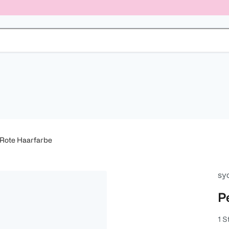
Rote Haarfarbe
sy
P
1 S