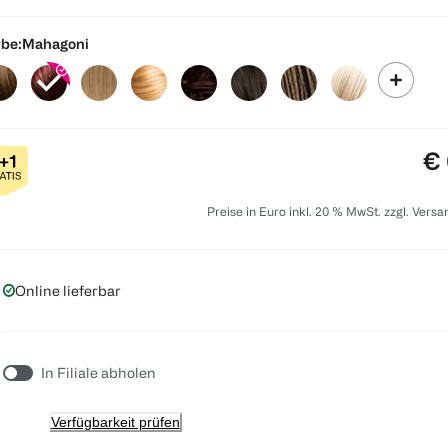
be:
Mahagoni
Pr
€ 
Preise in Euro inkl. 20 % MwSt. zzgl. Vers
Online lieferbar
In Filiale abholen
Verfügbarkeit prüfen