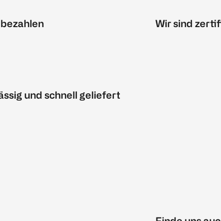
 bezahlen
Wir sind zertif
ässig und schnell geliefert
Finde uns auc