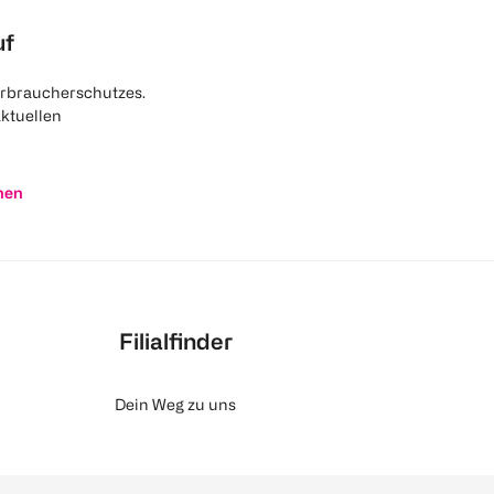
uf
rbraucherschutzes.
aktuellen
nen
Filialfinder
Dein Weg zu uns