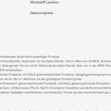
Wirkstoff Lexikon
Gewinnspiele
treibenden direkt beim jeweiligen Produkt.
d Feuchttücher. Gutschein für ein tiptoi Starter-Set im Wert von 54.99 €, einlö
. Solange der Vorrat reicht. Abholung des tiptoi Starter Sets nur in der BIPA Fil
9 € einbehalten.
ichnete Produkte, mit SALE gekennzeichnete Produkte, Säuglingsanfangsnahrun
reicht. Bei 1+1 Aktionen ist das günstigste Produkt gratis.
ach Preiswert“ gekennzeichnete Produkte, mit SALE gekennzeichnete Produkte,
remium- Artikel sowie Pfand. Nicht mit anderen Rabatten und Aktionen kombini
t anderen Rabatten und Aktionen kombinierbar. Preise werden kaufmännisch ger