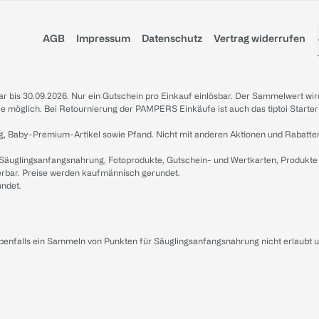
AGB
Impressum
Datenschutz
Vertrag widerrufen
sbar bis 30.09.2026. Nur ein Gutschein pro Einkauf einlösbar. Der Sammelwert wir
iale möglich. Bei Retournierung der PAMPERS Einkäufe ist auch das tiptoi Starter
g, Baby-Premium-Artikel sowie Pfand. Nicht mit anderen Aktionen und Rabatte
 Säuglingsanfangsnahrung, Fotoprodukte, Gutschein- und Wertkarten, Produkte
erbar. Preise werden kaufmännisch gerundet.
undet.
ebenfalls ein Sammeln von Punkten für Säuglingsanfangsnahrung nicht erlaubt 