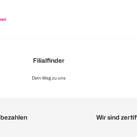
nen
Filialfinder
Dein Weg zu uns
 bezahlen
Wir sind zertif