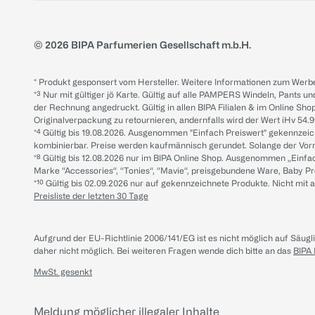
© 2026 BIPA Parfumerien Gesellschaft m.b.H.
* Produkt gesponsert vom Hersteller. Weitere Informationen zum Werbe
*³ Nur mit gültiger jö Karte. Gültig auf alle PAMPERS Windeln, Pants un
der Rechnung angedruckt. Gültig in allen BIPA Filialen & im Online Shop
Originalverpackung zu retournieren, andernfalls wird der Wert iHv 54.9
*⁴ Gültig bis 19.08.2026. Ausgenommen "Einfach Preiswert" gekennze
kombinierbar. Preise werden kaufmännisch gerundet. Solange der Vorrat 
*⁸ Gültig bis 12.08.2026 nur im BIPA Online Shop. Ausgenommen „Einf
Marke “Accessories“, “Tonies“, “Mavie“, preisgebundene Ware, Baby P
*¹⁰ Gültig bis 02.09.2026 nur auf gekennzeichnete Produkte. Nicht mi
Preisliste der letzten 30 Tage
Aufgrund der EU-Richtlinie 2006/141/EG ist es nicht möglich auf Säug
daher nicht möglich.
Bei weiteren Fragen wende dich bitte an das
BIPA
MwSt. gesenkt
Meldung möglicher illegaler Inhalte