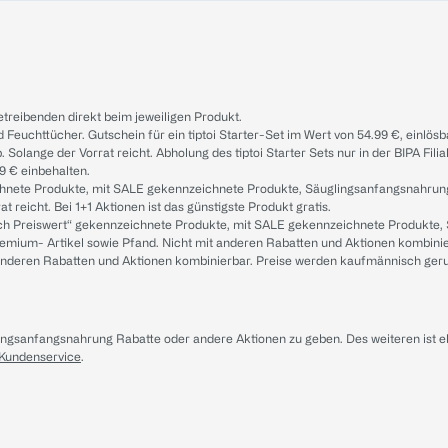
treibenden direkt beim jeweiligen Produkt.
d Feuchttücher. Gutschein für ein tiptoi Starter-Set im Wert von 54.99 €, einlö
. Solange der Vorrat reicht. Abholung des tiptoi Starter Sets nur in der BIPA Fil
9 € einbehalten.
ichnete Produkte, mit SALE gekennzeichnete Produkte, Säuglingsanfangsnahrun
reicht. Bei 1+1 Aktionen ist das günstigste Produkt gratis.
ach Preiswert“ gekennzeichnete Produkte, mit SALE gekennzeichnete Produkte,
remium- Artikel sowie Pfand. Nicht mit anderen Rabatten und Aktionen kombini
t anderen Rabatten und Aktionen kombinierbar. Preise werden kaufmännisch ger
lingsanfangsnahrung Rabatte oder andere Aktionen zu geben. Des weiteren ist 
 Kundenservice
.