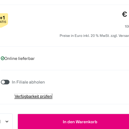
Pr
€ 
10
Preise in Euro inkl. 20 % MwSt. zzgl. Vers
Online lieferbar
In Filiale abholen
Verfügbarkeit prüfen
In den Warenkorb