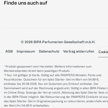
Finde uns auch auf
© 2026 BIPA Parfumerien Gesellschaft m.b.H.
AGB
Impressum
Datenschutz
Vertrag widerrufen
Cooki
* Produkt gesponsert vom Hersteller. Weitere Informationen zum
Werbetreibenden direkt beim jeweiligen Produkt.
*³ Nur mit gültiger jö Karte. Gültig auf alle PAMPERS Windeln, Pants und
Feuchttücher. Gutschein für ein tiptoi Starter-Set im Wert von 54.99 €,
einlösbar bis 30.09.2026. Nur ein Gutschein pro Einkauf einlösbar. Der
Sammelwert wird auf der Rechnung angedruckt. Gültig in allen BIPA Filialen
im Online Shop. Solange der Vorrat reicht. Abholung des tiptoi Starter Sets n
in der BIPA Filiale möglich. Bei Retournierung der PAMPERS Einkäufe ist au
das tiptoi Starter-Set in Originalverpackung zu retournieren, andernfalls wir
der Wert iHv 54.99 € einbehalten.