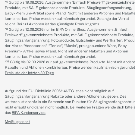
*⁴ Gültig bis 19.08.2026. Ausgenommen "Einfach Preiswert" gekennzeichnete
Produkte, mit SALE gekennzeichnete Produkte, Säuglingsanfangsnahrung,
Baby-Premium-Artikel sowie Pfand. Nicht mit anderen Aktionen und Rabatt
kombinierbar. Preise werden kaufmännisch gerundet. Solange der Vorrat
reicht. Bei 1+1 Aktionen ist das günstigste Produkt gratis.
*⁸ Gültig bis 12.08.2026 nur im BIPA Online Shop. Ausgenommen „Einfach
Preiswert“ gekennzeichnete Produkte, mit SALE gekennzeichnete Produkte,
Säuglingsanfangsnahrung, Fotoprodukte, Gutschein- und Wertkarten, Produ
der Marke “Accessories“, “Tonies“, “Mavie“, preisgebundene Ware, Baby
Premium- Artikel sowie Pfand. Nicht mit anderen Rabatten und Aktionen
kombinierbar. Preise werden kaufmännisch gerundet.
*¹⁰ Gültig bis 02.09.2026 nur auf gekennzeichnete Produkte. Nicht mit ander
Rabatten und Aktionen kombinierbar. Preise werden kaufmännisch gerundet
Preisliste der letzten 30 Tage
Aufgrund der EU-Richtlinie 2006/141/EG ist es nicht möglich auf
Säuglingsanfangsnahrung Rabatte oder andere Aktionen zu geben. Des
weiteren ist ebenfalls ein Sammeln von Punkten für Säuglingsanfangsnahru
nicht erlaubt und daher nicht möglich.
Bei weiteren Fragen wende dich bitte 
das
BIPA Kundenservice
.
MwSt. gesenkt