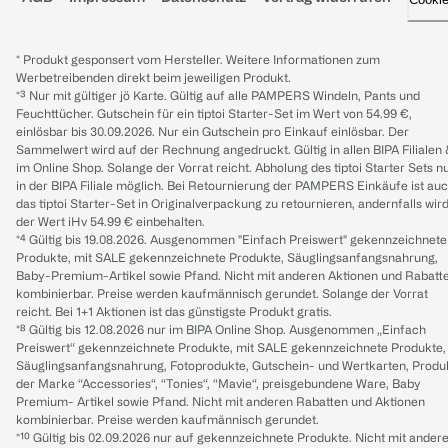
* Produkt gesponsert vom Hersteller. Weitere Informationen zum
Werbetreibenden direkt beim jeweiligen Produkt.
*³ Nur mit gültiger jö Karte. Gültig auf alle PAMPERS Windeln, Pants und
Feuchttücher. Gutschein für ein tiptoi Starter-Set im Wert von 54.99 €,
einlösbar bis 30.09.2026. Nur ein Gutschein pro Einkauf einlösbar. Der
Sammelwert wird auf der Rechnung angedruckt. Gültig in allen BIPA Filialen
im Online Shop. Solange der Vorrat reicht. Abholung des tiptoi Starter Sets n
in der BIPA Filiale möglich. Bei Retournierung der PAMPERS Einkäufe ist au
das tiptoi Starter-Set in Originalverpackung zu retournieren, andernfalls wir
der Wert iHv 54.99 € einbehalten.
*⁴ Gültig bis 19.08.2026. Ausgenommen "Einfach Preiswert" gekennzeichnete
Produkte, mit SALE gekennzeichnete Produkte, Säuglingsanfangsnahrung,
Baby-Premium-Artikel sowie Pfand. Nicht mit anderen Aktionen und Rabatt
kombinierbar. Preise werden kaufmännisch gerundet. Solange der Vorrat
reicht. Bei 1+1 Aktionen ist das günstigste Produkt gratis.
*⁸ Gültig bis 12.08.2026 nur im BIPA Online Shop. Ausgenommen „Einfach
Preiswert“ gekennzeichnete Produkte, mit SALE gekennzeichnete Produkte,
Säuglingsanfangsnahrung, Fotoprodukte, Gutschein- und Wertkarten, Produ
der Marke “Accessories“, “Tonies“, “Mavie“, preisgebundene Ware, Baby
Premium- Artikel sowie Pfand. Nicht mit anderen Rabatten und Aktionen
kombinierbar. Preise werden kaufmännisch gerundet.
*¹⁰ Gültig bis 02.09.2026 nur auf gekennzeichnete Produkte. Nicht mit ander