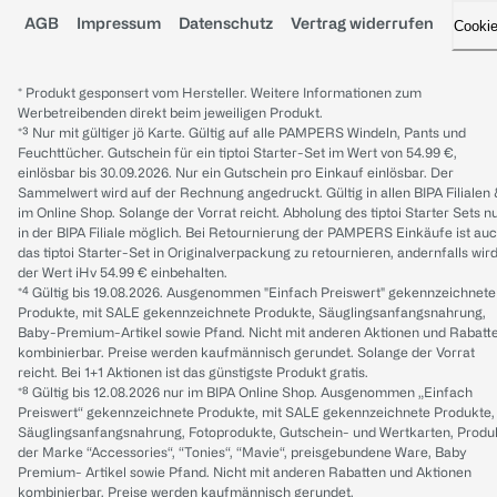
AGB
Impressum
Datenschutz
Vertrag widerrufen
Cooki
* Produkt gesponsert vom Hersteller. Weitere Informationen zum
Werbetreibenden direkt beim jeweiligen Produkt.
*³ Nur mit gültiger jö Karte. Gültig auf alle PAMPERS Windeln, Pants und
Feuchttücher. Gutschein für ein tiptoi Starter-Set im Wert von 54.99 €,
einlösbar bis 30.09.2026. Nur ein Gutschein pro Einkauf einlösbar. Der
Sammelwert wird auf der Rechnung angedruckt. Gültig in allen BIPA Filialen
im Online Shop. Solange der Vorrat reicht. Abholung des tiptoi Starter Sets n
in der BIPA Filiale möglich. Bei Retournierung der PAMPERS Einkäufe ist au
das tiptoi Starter-Set in Originalverpackung zu retournieren, andernfalls wir
der Wert iHv 54.99 € einbehalten.
*⁴ Gültig bis 19.08.2026. Ausgenommen "Einfach Preiswert" gekennzeichnete
Produkte, mit SALE gekennzeichnete Produkte, Säuglingsanfangsnahrung,
Baby-Premium-Artikel sowie Pfand. Nicht mit anderen Aktionen und Rabatt
kombinierbar. Preise werden kaufmännisch gerundet. Solange der Vorrat
reicht. Bei 1+1 Aktionen ist das günstigste Produkt gratis.
*⁸ Gültig bis 12.08.2026 nur im BIPA Online Shop. Ausgenommen „Einfach
Preiswert“ gekennzeichnete Produkte, mit SALE gekennzeichnete Produkte,
Säuglingsanfangsnahrung, Fotoprodukte, Gutschein- und Wertkarten, Produ
der Marke “Accessories“, “Tonies“, “Mavie“, preisgebundene Ware, Baby
Premium- Artikel sowie Pfand. Nicht mit anderen Rabatten und Aktionen
kombinierbar. Preise werden kaufmännisch gerundet.