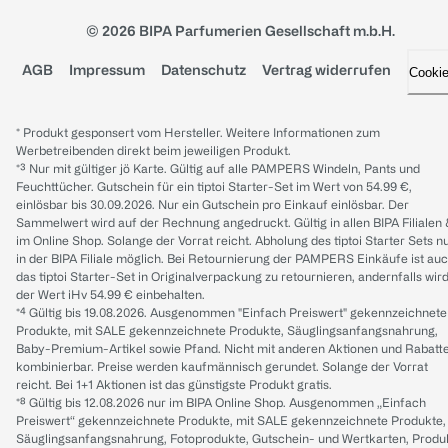
© 2026 BIPA Parfumerien Gesellschaft m.b.H.
AGB
Impressum
Datenschutz
Vertrag widerrufen
Cooki
* Produkt gesponsert vom Hersteller. Weitere Informationen zum
Werbetreibenden direkt beim jeweiligen Produkt.
*³ Nur mit gültiger jö Karte. Gültig auf alle PAMPERS Windeln, Pants und
Feuchttücher. Gutschein für ein tiptoi Starter-Set im Wert von 54.99 €,
einlösbar bis 30.09.2026. Nur ein Gutschein pro Einkauf einlösbar. Der
Sammelwert wird auf der Rechnung angedruckt. Gültig in allen BIPA Filialen
im Online Shop. Solange der Vorrat reicht. Abholung des tiptoi Starter Sets n
in der BIPA Filiale möglich. Bei Retournierung der PAMPERS Einkäufe ist au
das tiptoi Starter-Set in Originalverpackung zu retournieren, andernfalls wir
der Wert iHv 54.99 € einbehalten.
*⁴ Gültig bis 19.08.2026. Ausgenommen "Einfach Preiswert" gekennzeichnete
Produkte, mit SALE gekennzeichnete Produkte, Säuglingsanfangsnahrung,
Baby-Premium-Artikel sowie Pfand. Nicht mit anderen Aktionen und Rabatt
kombinierbar. Preise werden kaufmännisch gerundet. Solange der Vorrat
reicht. Bei 1+1 Aktionen ist das günstigste Produkt gratis.
*⁸ Gültig bis 12.08.2026 nur im BIPA Online Shop. Ausgenommen „Einfach
Preiswert“ gekennzeichnete Produkte, mit SALE gekennzeichnete Produkte,
Säuglingsanfangsnahrung, Fotoprodukte, Gutschein- und Wertkarten, Produ