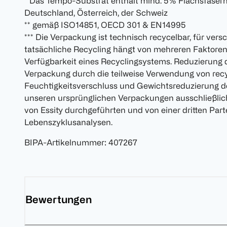
* Das Tempo-Substrat enthält mind. 5% Flachsfasern. 
Deutschland, Österreich, der Schweiz
** gemäß ISO14851, OECD 301 & EN14995
*** Die Verpackung ist technisch recycelbar, für v
tatsächliche Recycling hängt von mehreren Faktoren a
Verfügbarkeit eines Recyclingsystems. Reduzierun
Verpackung durch die teilweise Verwendung von recy
Feuchtigkeitsverschluss und Gewichtsreduzierung d
unseren ursprünglichen Verpackungen ausschließlich 
von Essity durchgeführten und von einer dritten Parte
Lebenszyklusanalysen.
BIPA-Artikelnummer
:
407267
Bewertungen