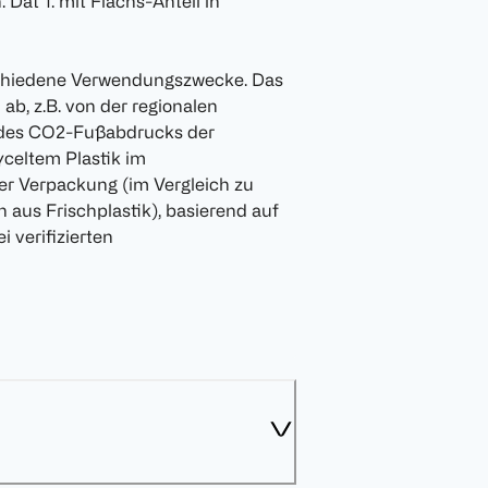
Dat 1. mit Flachs-Anteil in
erschiedene Verwendungszwecke. Das
b, z.B. von der regionalen
g des CO2-Fußabdrucks der
celtem Plastik im
er Verpackung (im Vergleich zu
aus Frischplastik), basierend auf
i verifizierten