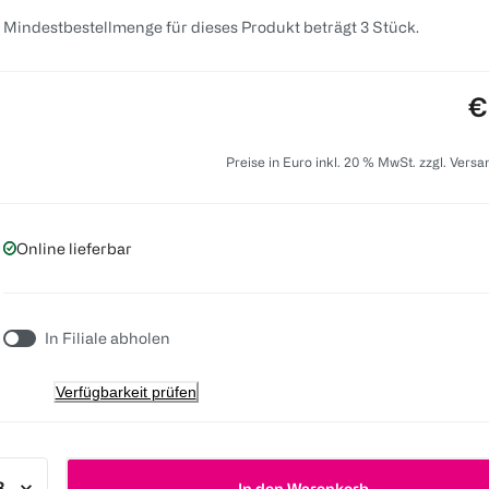
 Mindestbestellmenge für dieses Produkt beträgt 3 Stück.
P
€
Preise in Euro inkl. 20 % MwSt. zzgl. Vers
Online lieferbar
In Filiale abholen
Verfügbarkeit prüfen
In den Warenkorb