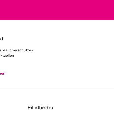
uf
rbraucherschutzes.
aktuellen
nen
Filialfinder