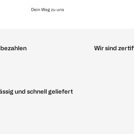
Dein Weg zu uns
 bezahlen
Wir sind zertif
ässig und schnell geliefert