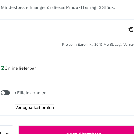
 Mindestbestellmenge für dieses Produkt beträgt 3 Stück.
P
€
Preise in Euro inkl. 20 % MwSt. zzgl. Vers
Online lieferbar
In Filiale abholen
Verfügbarkeit prüfen
In den Warenkorb