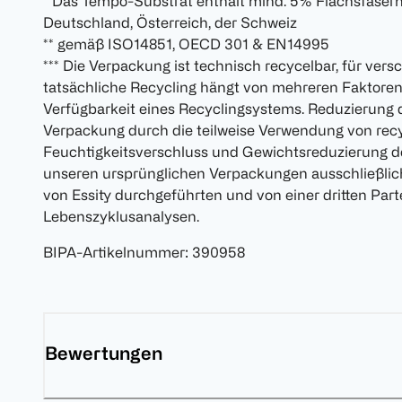
* Das Tempo-Substrat enthält mind. 5% Flachsfasern. 
Deutschland, Österreich, der Schweiz
** gemäß ISO14851, OECD 301 & EN14995
*** Die Verpackung ist technisch recycelbar, für v
tatsächliche Recycling hängt von mehreren Faktoren a
Verfügbarkeit eines Recyclingsystems. Reduzierun
Verpackung durch die teilweise Verwendung von recy
Feuchtigkeitsverschluss und Gewichtsreduzierung d
unseren ursprünglichen Verpackungen ausschließlich 
von Essity durchgeführten und von einer dritten Parte
Lebenszyklusanalysen.
BIPA-Artikelnummer
:
390958
Bewertungen