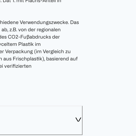
Dat 1. mit Flachs-Anteil in
erschiedene Verwendungszwecke. Das
b, z.B. von der regionalen
g des CO2-Fußabdrucks der
celtem Plastik im
er Verpackung (im Vergleich zu
aus Frischplastik), basierend auf
i verifizierten