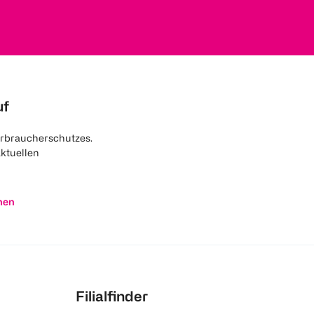
uf
rbraucherschutzes.
aktuellen
nen
Filialfinder