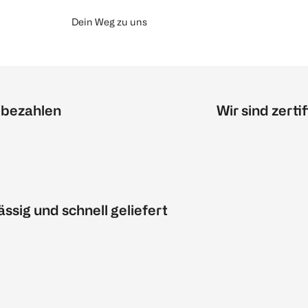
Dein Weg zu uns
 bezahlen
Wir sind zertif
ässig und schnell geliefert