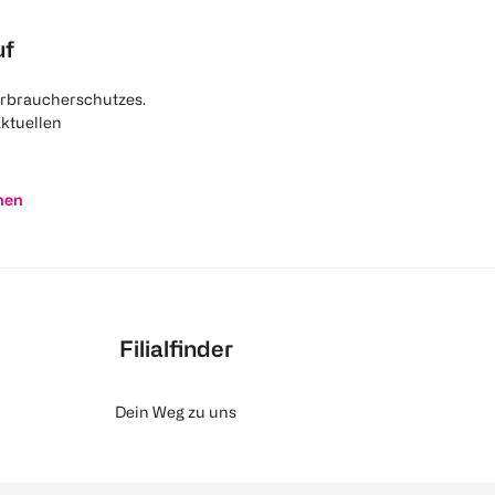
uf
rbraucherschutzes.
aktuellen
nen
Filialfinder
Dein Weg zu uns