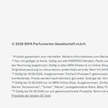
© 2026 BIPA Parfumerien Gesellschaft m.b.H.
* Produkt gesponsert vom Hersteller. Weitere Informationen zum Werbe
*³ Nur mit gültiger jö Karte. Gültig auf alle PAMPERS Windeln, Pants un
der Rechnung angedruckt. Gültig in allen BIPA Filialen & im Online Shop
Originalverpackung zu retournieren, andernfalls wird der Wert iHv 54.9
*⁴ Gültig bis 19.08.2026. Ausgenommen "Einfach Preiswert" gekennze
kombinierbar. Preise werden kaufmännisch gerundet. Solange der Vorrat 
*⁸ Gültig bis 12.08.2026 nur im BIPA Online Shop. Ausgenommen „Einf
Marke “Accessories“, “Tonies“, “Mavie“, preisgebundene Ware, Baby P
*¹⁰ Gültig bis 02.09.2026 nur auf gekennzeichnete Produkte. Nicht mi
Preisliste der letzten 30 Tage