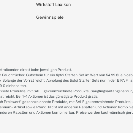
Wirkstoff Lexikon
Gewinnspiele
treibenden direkt beim jeweiligen Produkt.
d Feuchttücher. Gutschein für ein tiptoi Starter-Set im Wert von 54.99 €, einlö
. Solange der Vorrat reicht. Abholung des tiptoi Starter Sets nur in der BIPA Fil
9 € einbehalten.
ichnete Produkte, mit SALE gekennzeichnete Produkte, Säuglingsanfangsnahrun
reicht. Bei 1+1 Aktionen ist das günstigste Produkt gratis.
ach Preiswert“ gekennzeichnete Produkte, mit SALE gekennzeichnete Produkte,
remium- Artikel sowie Pfand. Nicht mit anderen Rabatten und Aktionen kombini
t anderen Rabatten und Aktionen kombinierbar. Preise werden kaufmännisch ger