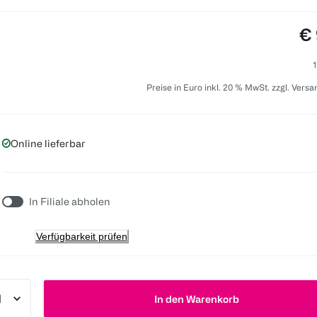
Pr
€ 
1
Preise in Euro inkl. 20 % MwSt. zzgl. Vers
Online lieferbar
In Filiale abholen
Verfügbarkeit prüfen
In den Warenkorb