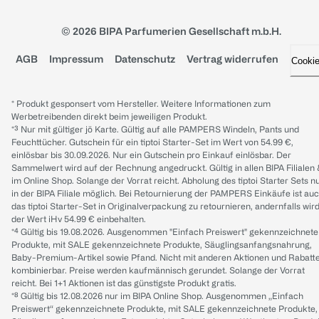
© 2026 BIPA Parfumerien Gesellschaft m.b.H.
AGB
Impressum
Datenschutz
Vertrag widerrufen
Cooki
* Produkt gesponsert vom Hersteller. Weitere Informationen zum
Werbetreibenden direkt beim jeweiligen Produkt.
*³ Nur mit gültiger jö Karte. Gültig auf alle PAMPERS Windeln, Pants und
Feuchttücher. Gutschein für ein tiptoi Starter-Set im Wert von 54.99 €,
einlösbar bis 30.09.2026. Nur ein Gutschein pro Einkauf einlösbar. Der
Sammelwert wird auf der Rechnung angedruckt. Gültig in allen BIPA Filialen
im Online Shop. Solange der Vorrat reicht. Abholung des tiptoi Starter Sets n
in der BIPA Filiale möglich. Bei Retournierung der PAMPERS Einkäufe ist au
das tiptoi Starter-Set in Originalverpackung zu retournieren, andernfalls wir
der Wert iHv 54.99 € einbehalten.
*⁴ Gültig bis 19.08.2026. Ausgenommen "Einfach Preiswert" gekennzeichnete
Produkte, mit SALE gekennzeichnete Produkte, Säuglingsanfangsnahrung,
Baby-Premium-Artikel sowie Pfand. Nicht mit anderen Aktionen und Rabatt
kombinierbar. Preise werden kaufmännisch gerundet. Solange der Vorrat
reicht. Bei 1+1 Aktionen ist das günstigste Produkt gratis.
*⁸ Gültig bis 12.08.2026 nur im BIPA Online Shop. Ausgenommen „Einfach
Preiswert“ gekennzeichnete Produkte, mit SALE gekennzeichnete Produkte,