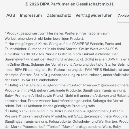
© 2026 BIPA Parfumerien Gesellschaft m.b.H.
AGB
Impressum
Datenschutz
Vertrag widerrufen
Cooki
* Produkt gesponsert vom Hersteller. Weitere Informationen zum
Werbetreibenden direkt beim jeweiligen Produkt.
*³ Nur mit gültiger jö Karte. Gültig auf alle PAMPERS Windeln, Pants und
Feuchttücher. Gutschein für ein tiptoi Starter-Set im Wert von 54.99 €,
einlösbar bis 30.09.2026. Nur ein Gutschein pro Einkauf einlösbar. Der
Sammelwert wird auf der Rechnung angedruckt. Gültig in allen BIPA Filialen
im Online Shop. Solange der Vorrat reicht. Abholung des tiptoi Starter Sets n
in der BIPA Filiale möglich. Bei Retournierung der PAMPERS Einkäufe ist au
das tiptoi Starter-Set in Originalverpackung zu retournieren, andernfalls wir
der Wert iHv 54.99 € einbehalten.
*⁴ Gültig bis 19.08.2026. Ausgenommen "Einfach Preiswert" gekennzeichnete
Produkte, mit SALE gekennzeichnete Produkte, Säuglingsanfangsnahrung,
Baby-Premium-Artikel sowie Pfand. Nicht mit anderen Aktionen und Rabatt
kombinierbar. Preise werden kaufmännisch gerundet. Solange der Vorrat
reicht. Bei 1+1 Aktionen ist das günstigste Produkt gratis.
*⁸ Gültig bis 12.08.2026 nur im BIPA Online Shop. Ausgenommen „Einfach
Preiswert“ gekennzeichnete Produkte, mit SALE gekennzeichnete Produkte,
Säuglingsanfangsnahrung, Fotoprodukte, Gutschein- und Wertkarten, Produ
der Marke “Accessories“, “Tonies“, “Mavie“, preisgebundene Ware, Baby