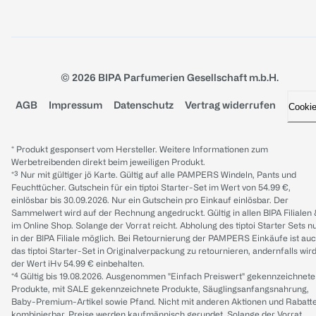
© 2026 BIPA Parfumerien Gesellschaft m.b.H.
AGB
Impressum
Datenschutz
Vertrag widerrufen
Cooki
* Produkt gesponsert vom Hersteller. Weitere Informationen zum
Werbetreibenden direkt beim jeweiligen Produkt.
*³ Nur mit gültiger jö Karte. Gültig auf alle PAMPERS Windeln, Pants und
Feuchttücher. Gutschein für ein tiptoi Starter-Set im Wert von 54.99 €,
einlösbar bis 30.09.2026. Nur ein Gutschein pro Einkauf einlösbar. Der
Sammelwert wird auf der Rechnung angedruckt. Gültig in allen BIPA Filialen
im Online Shop. Solange der Vorrat reicht. Abholung des tiptoi Starter Sets n
in der BIPA Filiale möglich. Bei Retournierung der PAMPERS Einkäufe ist au
das tiptoi Starter-Set in Originalverpackung zu retournieren, andernfalls wir
der Wert iHv 54.99 € einbehalten.
*⁴ Gültig bis 19.08.2026. Ausgenommen "Einfach Preiswert" gekennzeichnete
Produkte, mit SALE gekennzeichnete Produkte, Säuglingsanfangsnahrung,
Baby-Premium-Artikel sowie Pfand. Nicht mit anderen Aktionen und Rabatt
kombinierbar. Preise werden kaufmännisch gerundet. Solange der Vorrat