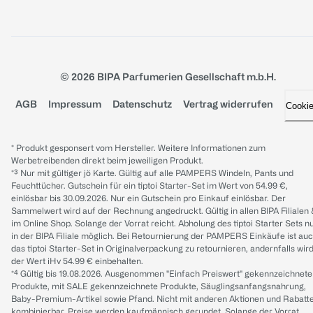
© 2026 BIPA Parfumerien Gesellschaft m.b.H.
AGB
Impressum
Datenschutz
Vertrag widerrufen
Cooki
* Produkt gesponsert vom Hersteller. Weitere Informationen zum
Werbetreibenden direkt beim jeweiligen Produkt.
*³ Nur mit gültiger jö Karte. Gültig auf alle PAMPERS Windeln, Pants und
Feuchttücher. Gutschein für ein tiptoi Starter-Set im Wert von 54.99 €,
einlösbar bis 30.09.2026. Nur ein Gutschein pro Einkauf einlösbar. Der
Sammelwert wird auf der Rechnung angedruckt. Gültig in allen BIPA Filialen
im Online Shop. Solange der Vorrat reicht. Abholung des tiptoi Starter Sets n
in der BIPA Filiale möglich. Bei Retournierung der PAMPERS Einkäufe ist au
das tiptoi Starter-Set in Originalverpackung zu retournieren, andernfalls wir
der Wert iHv 54.99 € einbehalten.
*⁴ Gültig bis 19.08.2026. Ausgenommen "Einfach Preiswert" gekennzeichnete
Produkte, mit SALE gekennzeichnete Produkte, Säuglingsanfangsnahrung,
Baby-Premium-Artikel sowie Pfand. Nicht mit anderen Aktionen und Rabatt
kombinierbar. Preise werden kaufmännisch gerundet. Solange der Vorrat