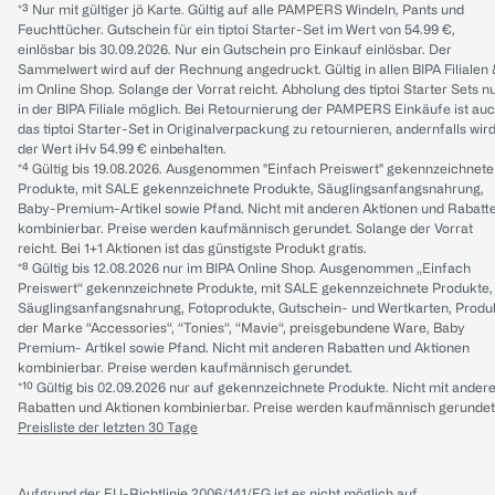
*³ Nur mit gültiger jö Karte. Gültig auf alle PAMPERS Windeln, Pants und
Feuchttücher. Gutschein für ein tiptoi Starter-Set im Wert von 54.99 €,
einlösbar bis 30.09.2026. Nur ein Gutschein pro Einkauf einlösbar. Der
Sammelwert wird auf der Rechnung angedruckt. Gültig in allen BIPA Filialen
im Online Shop. Solange der Vorrat reicht. Abholung des tiptoi Starter Sets n
in der BIPA Filiale möglich. Bei Retournierung der PAMPERS Einkäufe ist au
das tiptoi Starter-Set in Originalverpackung zu retournieren, andernfalls wir
der Wert iHv 54.99 € einbehalten.
*⁴ Gültig bis 19.08.2026. Ausgenommen "Einfach Preiswert" gekennzeichnete
Produkte, mit SALE gekennzeichnete Produkte, Säuglingsanfangsnahrung,
Baby-Premium-Artikel sowie Pfand. Nicht mit anderen Aktionen und Rabatt
kombinierbar. Preise werden kaufmännisch gerundet. Solange der Vorrat
reicht. Bei 1+1 Aktionen ist das günstigste Produkt gratis.
*⁸ Gültig bis 12.08.2026 nur im BIPA Online Shop. Ausgenommen „Einfach
Preiswert“ gekennzeichnete Produkte, mit SALE gekennzeichnete Produkte,
Säuglingsanfangsnahrung, Fotoprodukte, Gutschein- und Wertkarten, Produ
der Marke “Accessories“, “Tonies“, “Mavie“, preisgebundene Ware, Baby
Premium- Artikel sowie Pfand. Nicht mit anderen Rabatten und Aktionen
kombinierbar. Preise werden kaufmännisch gerundet.
*¹⁰ Gültig bis 02.09.2026 nur auf gekennzeichnete Produkte. Nicht mit ander
Rabatten und Aktionen kombinierbar. Preise werden kaufmännisch gerundet
Preisliste der letzten 30 Tage
Aufgrund der EU-Richtlinie 2006/141/EG ist es nicht möglich auf