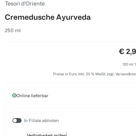
Tesori d'Oriente
Cremedusche Ayurveda
250 ml
Preis
€ 2,
100 ml 1
Preise in Euro inkl. 20 % MwSt. zzgl. Versandkos
Online lieferbar
In Filiale abholen
Verfügbarkeit prüfen