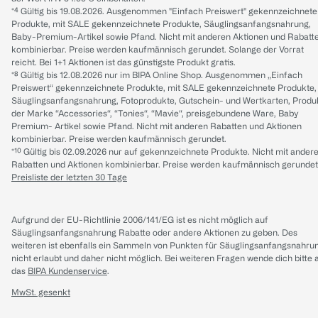
*⁴ Gültig bis 19.08.2026. Ausgenommen "Einfach Preiswert" gekennzeichnete
Produkte, mit SALE gekennzeichnete Produkte, Säuglingsanfangsnahrung,
Baby-Premium-Artikel sowie Pfand. Nicht mit anderen Aktionen und Rabatt
kombinierbar. Preise werden kaufmännisch gerundet. Solange der Vorrat
reicht. Bei 1+1 Aktionen ist das günstigste Produkt gratis.
*⁸ Gültig bis 12.08.2026 nur im BIPA Online Shop. Ausgenommen „Einfach
Preiswert“ gekennzeichnete Produkte, mit SALE gekennzeichnete Produkte,
Säuglingsanfangsnahrung, Fotoprodukte, Gutschein- und Wertkarten, Produ
der Marke “Accessories“, “Tonies“, “Mavie“, preisgebundene Ware, Baby
Premium- Artikel sowie Pfand. Nicht mit anderen Rabatten und Aktionen
kombinierbar. Preise werden kaufmännisch gerundet.
*¹⁰ Gültig bis 02.09.2026 nur auf gekennzeichnete Produkte. Nicht mit ander
Rabatten und Aktionen kombinierbar. Preise werden kaufmännisch gerundet
Preisliste der letzten 30 Tage
Aufgrund der EU-Richtlinie 2006/141/EG ist es nicht möglich auf
Säuglingsanfangsnahrung Rabatte oder andere Aktionen zu geben. Des
weiteren ist ebenfalls ein Sammeln von Punkten für Säuglingsanfangsnahru
nicht erlaubt und daher nicht möglich.
Bei weiteren Fragen wende dich bitte 
das
BIPA Kundenservice
.
MwSt. gesenkt