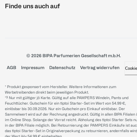
Finde uns auch auf
© 2026 BIPA Parfumerien Gesellschaft m.b.H.
AGB
Impressum
Datenschutz
Vertrag widerrufen
Cooki
* Produkt gesponsert vom Hersteller. Weitere Informationen zum
Werbetreibenden direkt beim jeweiligen Produkt.
*³ Nur mit gültiger jö Karte. Gültig auf alle PAMPERS Windeln, Pants und
Feuchttücher. Gutschein für ein tiptoi Starter-Set im Wert von 54.99 €,
einlösbar bis 30.09.2026. Nur ein Gutschein pro Einkauf einlösbar. Der
Sammelwert wird auf der Rechnung angedruckt. Gültig in allen BIPA Filialen
im Online Shop. Solange der Vorrat reicht. Abholung des tiptoi Starter Sets n
in der BIPA Filiale möglich. Bei Retournierung der PAMPERS Einkäufe ist au
das tiptoi Starter-Set in Originalverpackung zu retournieren, andernfalls wir
der Wert iHv 54.99 € einbehalten.