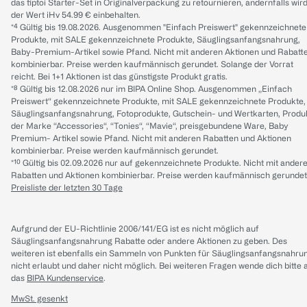
das tiptoi Starter-Set in Originalverpackung zu retournieren, andernfalls wir
der Wert iHv 54.99 € einbehalten.
*⁴ Gültig bis 19.08.2026. Ausgenommen "Einfach Preiswert" gekennzeichnete
Produkte, mit SALE gekennzeichnete Produkte, Säuglingsanfangsnahrung,
Baby-Premium-Artikel sowie Pfand. Nicht mit anderen Aktionen und Rabatt
kombinierbar. Preise werden kaufmännisch gerundet. Solange der Vorrat
reicht. Bei 1+1 Aktionen ist das günstigste Produkt gratis.
*⁸ Gültig bis 12.08.2026 nur im BIPA Online Shop. Ausgenommen „Einfach
Preiswert“ gekennzeichnete Produkte, mit SALE gekennzeichnete Produkte,
Säuglingsanfangsnahrung, Fotoprodukte, Gutschein- und Wertkarten, Produ
der Marke “Accessories“, “Tonies“, “Mavie“, preisgebundene Ware, Baby
Premium- Artikel sowie Pfand. Nicht mit anderen Rabatten und Aktionen
kombinierbar. Preise werden kaufmännisch gerundet.
*¹⁰ Gültig bis 02.09.2026 nur auf gekennzeichnete Produkte. Nicht mit ander
Rabatten und Aktionen kombinierbar. Preise werden kaufmännisch gerundet
Preisliste der letzten 30 Tage
Aufgrund der EU-Richtlinie 2006/141/EG ist es nicht möglich auf
Säuglingsanfangsnahrung Rabatte oder andere Aktionen zu geben. Des
weiteren ist ebenfalls ein Sammeln von Punkten für Säuglingsanfangsnahru
nicht erlaubt und daher nicht möglich.
Bei weiteren Fragen wende dich bitte 
das
BIPA Kundenservice
.
MwSt. gesenkt