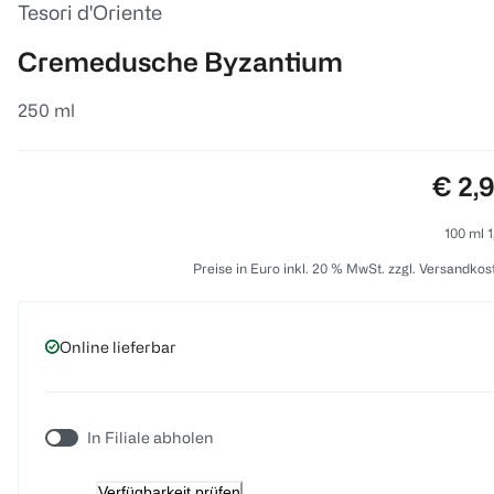
Tesori d'Oriente
Cremedusche Byzantium
250 ml
Preis
€ 2,
100 ml 1
Preise in Euro inkl. 20 % MwSt. zzgl. Versandkos
Online lieferbar
In Filiale abholen
Verfügbarkeit prüfen