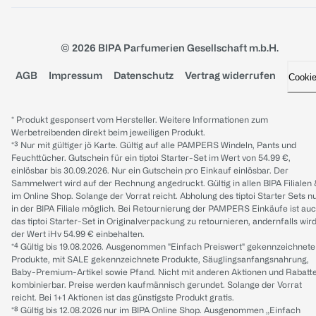
© 2026 BIPA Parfumerien Gesellschaft m.b.H.
AGB
Impressum
Datenschutz
Vertrag widerrufen
Cooki
* Produkt gesponsert vom Hersteller. Weitere Informationen zum
Werbetreibenden direkt beim jeweiligen Produkt.
*³ Nur mit gültiger jö Karte. Gültig auf alle PAMPERS Windeln, Pants und
Feuchttücher. Gutschein für ein tiptoi Starter-Set im Wert von 54.99 €,
einlösbar bis 30.09.2026. Nur ein Gutschein pro Einkauf einlösbar. Der
Sammelwert wird auf der Rechnung angedruckt. Gültig in allen BIPA Filialen
im Online Shop. Solange der Vorrat reicht. Abholung des tiptoi Starter Sets n
in der BIPA Filiale möglich. Bei Retournierung der PAMPERS Einkäufe ist au
das tiptoi Starter-Set in Originalverpackung zu retournieren, andernfalls wir
der Wert iHv 54.99 € einbehalten.
*⁴ Gültig bis 19.08.2026. Ausgenommen "Einfach Preiswert" gekennzeichnete
Produkte, mit SALE gekennzeichnete Produkte, Säuglingsanfangsnahrung,
Baby-Premium-Artikel sowie Pfand. Nicht mit anderen Aktionen und Rabatt
kombinierbar. Preise werden kaufmännisch gerundet. Solange der Vorrat
reicht. Bei 1+1 Aktionen ist das günstigste Produkt gratis.
*⁸ Gültig bis 12.08.2026 nur im BIPA Online Shop. Ausgenommen „Einfach