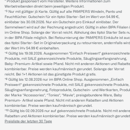
* Produkt gesponsert vom Hersteller. Weitere Informationen zum
Werbetreibenden direkt beim jeweiligen Produkt.
*³ Nur mit gültiger jö Karte. Gültig auf alle PAMPERS Windeln, Pants und
Feuchttücher. Gutschein für ein tiptoi Starter-Set im Wert von 54.99 €,
einlösbar bis 30.09.2026. Nur ein Gutschein pro Einkauf einlösbar. Der
Sammelwert wird auf der Rechnung angedruckt. Gültig in allen BIPA Filialen
im Online Shop. Solange der Vorrat reicht. Abholung des tiptoi Starter Sets n
in der BIPA Filiale möglich. Bei Retournierung der PAMPERS Einkäufe ist au
das tiptoi Starter-Set in Originalverpackung zu retournieren, andernfalls wir
der Wert iHv 54.99 € einbehalten.
*⁴ Gültig bis 19.08.2026. Ausgenommen "Einfach Preiswert" gekennzeichnete
Produkte, mit SALE gekennzeichnete Produkte, Säuglingsanfangsnahrung,
Baby-Premium-Artikel sowie Pfand. Nicht mit anderen Aktionen und Rabatt
kombinierbar. Preise werden kaufmännisch gerundet. Solange der Vorrat
reicht. Bei 1+1 Aktionen ist das günstigste Produkt gratis.
*⁸ Gültig bis 12.08.2026 nur im BIPA Online Shop. Ausgenommen „Einfach
Preiswert“ gekennzeichnete Produkte, mit SALE gekennzeichnete Produkte,
Säuglingsanfangsnahrung, Fotoprodukte, Gutschein- und Wertkarten, Produ
der Marke “Accessories“, “Tonies“, “Mavie“, preisgebundene Ware, Baby
Premium- Artikel sowie Pfand. Nicht mit anderen Rabatten und Aktionen
kombinierbar. Preise werden kaufmännisch gerundet.
*¹⁰ Gültig bis 02.09.2026 nur auf gekennzeichnete Produkte. Nicht mit ander
Rabatten und Aktionen kombinierbar. Preise werden kaufmännisch gerundet
Preisliste der letzten 30 Tage