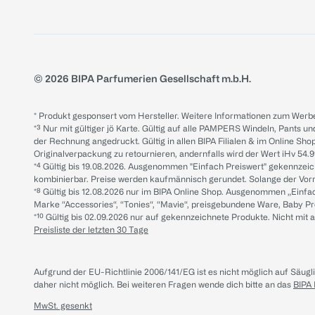
© 2026 BIPA Parfumerien Gesellschaft m.b.H.
* Produkt gesponsert vom Hersteller. Weitere Informationen zum Werbe
*³ Nur mit gültiger jö Karte. Gültig auf alle PAMPERS Windeln, Pants un
der Rechnung angedruckt. Gültig in allen BIPA Filialen & im Online Shop
Originalverpackung zu retournieren, andernfalls wird der Wert iHv 54.9
*⁴ Gültig bis 19.08.2026. Ausgenommen "Einfach Preiswert" gekennze
kombinierbar. Preise werden kaufmännisch gerundet. Solange der Vorrat 
*⁸ Gültig bis 12.08.2026 nur im BIPA Online Shop. Ausgenommen „Einf
Marke “Accessories“, “Tonies“, “Mavie“, preisgebundene Ware, Baby P
*¹⁰ Gültig bis 02.09.2026 nur auf gekennzeichnete Produkte. Nicht mi
Preisliste der letzten 30 Tage
Aufgrund der EU-Richtlinie 2006/141/EG ist es nicht möglich auf Säug
daher nicht möglich.
Bei weiteren Fragen wende dich bitte an das
BIPA
MwSt. gesenkt