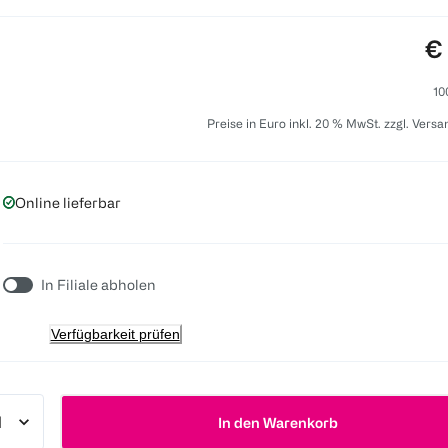
Pr
€
10
Preise in Euro inkl. 20 % MwSt. zzgl. Vers
Online lieferbar
In Filiale abholen
Verfügbarkeit prüfen
In den Warenkorb