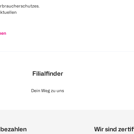
rbraucherschutzes.
aktuellen
nen
Filialfinder
Dein Weg zu uns
 bezahlen
Wir sind zertif