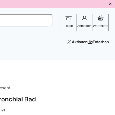
Filiale
Anmelden
Warenkorb
Aktionen
Fotoshop
esept:
ronchial Bad
 ml