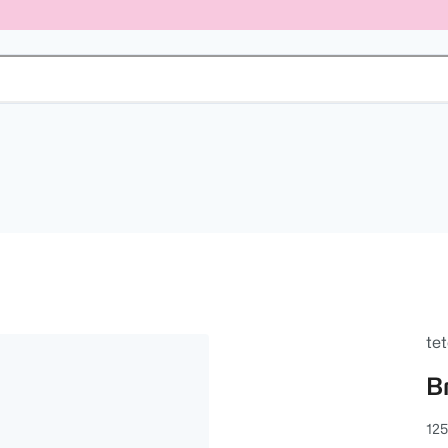
tet
B
125