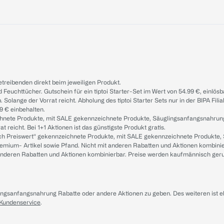
treibenden direkt beim jeweiligen Produkt.
d Feuchttücher. Gutschein für ein tiptoi Starter-Set im Wert von 54.99 €, einlö
. Solange der Vorrat reicht. Abholung des tiptoi Starter Sets nur in der BIPA Fil
9 € einbehalten.
ichnete Produkte, mit SALE gekennzeichnete Produkte, Säuglingsanfangsnahrun
reicht. Bei 1+1 Aktionen ist das günstigste Produkt gratis.
ach Preiswert“ gekennzeichnete Produkte, mit SALE gekennzeichnete Produkte,
remium- Artikel sowie Pfand. Nicht mit anderen Rabatten und Aktionen kombini
t anderen Rabatten und Aktionen kombinierbar. Preise werden kaufmännisch ger
lingsanfangsnahrung Rabatte oder andere Aktionen zu geben. Des weiteren ist 
 Kundenservice
.