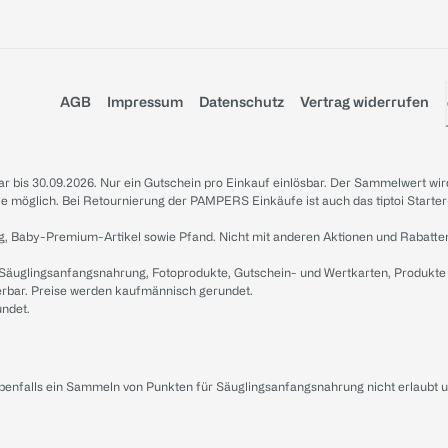
AGB
Impressum
Datenschutz
Vertrag widerrufen
sbar bis 30.09.2026. Nur ein Gutschein pro Einkauf einlösbar. Der Sammelwert wir
iale möglich. Bei Retournierung der PAMPERS Einkäufe ist auch das tiptoi Starter
g, Baby-Premium-Artikel sowie Pfand. Nicht mit anderen Aktionen und Rabatte
 Säuglingsanfangsnahrung, Fotoprodukte, Gutschein- und Wertkarten, Produkte
erbar. Preise werden kaufmännisch gerundet.
undet.
ebenfalls ein Sammeln von Punkten für Säuglingsanfangsnahrung nicht erlaubt 