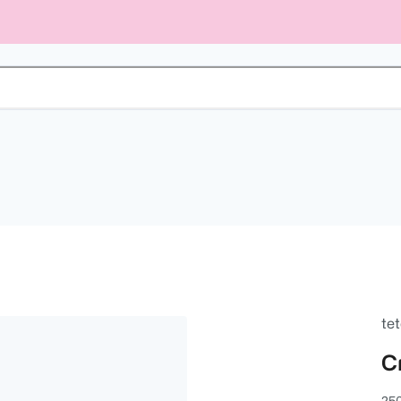
tet
C
25