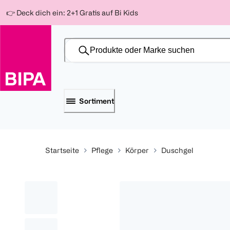
Weiter
Für
Für
Für
👉 Deck dich ein: 2+1 Gratis auf Bi Kids
zum
300 Ös
500 Ös
150 Ös
Inhalt
-20%
-10%
-15%
Sortiment
Startseite
Pflege
Körper
Duschgel