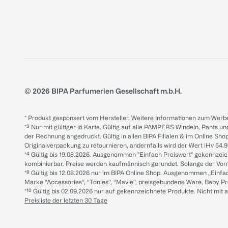
© 2026 BIPA Parfumerien Gesellschaft m.b.H.
* Produkt gesponsert vom Hersteller. Weitere Informationen zum Werbe
*³ Nur mit gültiger jö Karte. Gültig auf alle PAMPERS Windeln, Pants un
der Rechnung angedruckt. Gültig in allen BIPA Filialen & im Online Shop
Originalverpackung zu retournieren, andernfalls wird der Wert iHv 54.9
*⁴ Gültig bis 19.08.2026. Ausgenommen "Einfach Preiswert" gekennze
kombinierbar. Preise werden kaufmännisch gerundet. Solange der Vorrat 
*⁸ Gültig bis 12.08.2026 nur im BIPA Online Shop. Ausgenommen „Einf
Marke “Accessories“, “Tonies“, “Mavie“, preisgebundene Ware, Baby P
*¹⁰ Gültig bis 02.09.2026 nur auf gekennzeichnete Produkte. Nicht mi
Preisliste der letzten 30 Tage