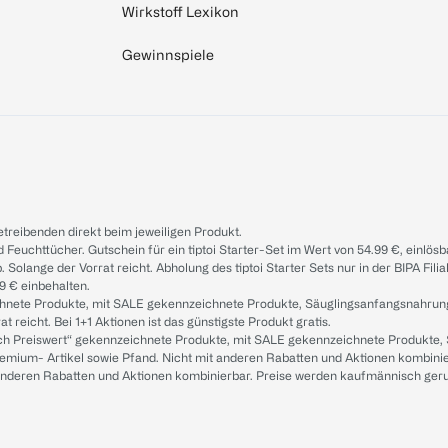
Wirkstoff Lexikon
Gewinnspiele
treibenden direkt beim jeweiligen Produkt.
d Feuchttücher. Gutschein für ein tiptoi Starter-Set im Wert von 54.99 €, einlö
. Solange der Vorrat reicht. Abholung des tiptoi Starter Sets nur in der BIPA Fil
9 € einbehalten.
ichnete Produkte, mit SALE gekennzeichnete Produkte, Säuglingsanfangsnahrun
reicht. Bei 1+1 Aktionen ist das günstigste Produkt gratis.
ach Preiswert“ gekennzeichnete Produkte, mit SALE gekennzeichnete Produkte,
remium- Artikel sowie Pfand. Nicht mit anderen Rabatten und Aktionen kombini
t anderen Rabatten und Aktionen kombinierbar. Preise werden kaufmännisch ger