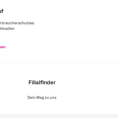
uf
rbraucherschutzes.
aktuellen
nen
Filialfinder
Dein Weg zu uns