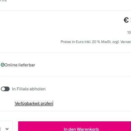
Pr
€ 
10
Preise in Euro inkl. 20 % MwSt. zzgl. Vers
Online lieferbar
In Filiale abholen
Verfügbarkeit prüfen
In den Warenkorb