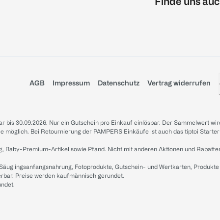
Finde uns auc
AGB
Impressum
Datenschutz
Vertrag widerrufen
sbar bis 30.09.2026. Nur ein Gutschein pro Einkauf einlösbar. Der Sammelwert wir
iale möglich. Bei Retournierung der PAMPERS Einkäufe ist auch das tiptoi Starter
g, Baby-Premium-Artikel sowie Pfand. Nicht mit anderen Aktionen und Rabatte
 Säuglingsanfangsnahrung, Fotoprodukte, Gutschein- und Wertkarten, Produkte
erbar. Preise werden kaufmännisch gerundet.
undet.