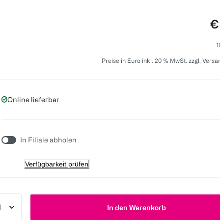
P
€
1
Preise in Euro inkl. 20 % MwSt. zzgl. Vers
Online lieferbar
In Filiale abholen
Verfügbarkeit prüfen
In den Warenkorb