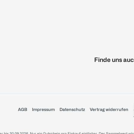
Finde uns auc
AGB
Impressum
Datenschutz
Vertrag widerrufen
sbar bis 30.09.2026. Nur ein Gutschein pro Einkauf einlösbar. Der Sammelwert wir