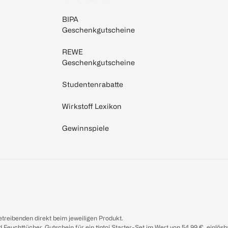
BIPA
Geschenkgutscheine
REWE
Geschenkgutscheine
Studentenrabatte
Wirkstoff Lexikon
Gewinnspiele
treibenden direkt beim jeweiligen Produkt.
d Feuchttücher. Gutschein für ein tiptoi Starter-Set im Wert von 54.99 €, einlö