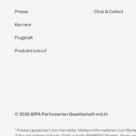
Presse
Click & Collect
Karriere
Flugblatt
Produktrückruf
© 2026 BIPA Parfumerien Gesellschaft m.b.H.
* Produkt gesponsert vom Hersteller. Weitere Informationen zum Werbe
*³ Nur mit gültiger jö Karte. Gültig auf alle PAMPERS Windeln, Pants un