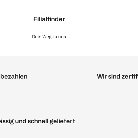
Filialfinder
Dein Weg zu uns
 bezahlen
Wir sind zertif
ässig und schnell geliefert