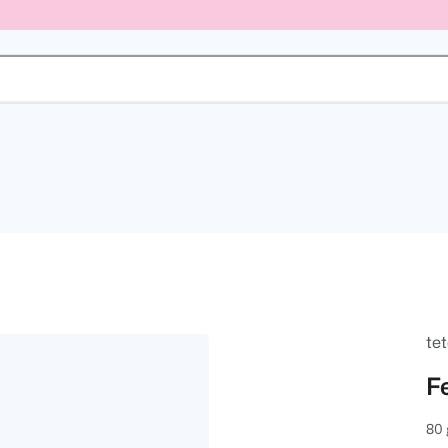
tet
F
80 