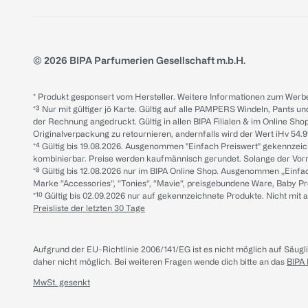
© 2026 BIPA Parfumerien Gesellschaft m.b.H.
* Produkt gesponsert vom Hersteller. Weitere Informationen zum Werbe
*³ Nur mit gültiger jö Karte. Gültig auf alle PAMPERS Windeln, Pants un
der Rechnung angedruckt. Gültig in allen BIPA Filialen & im Online Shop
Originalverpackung zu retournieren, andernfalls wird der Wert iHv 54.9
*⁴ Gültig bis 19.08.2026. Ausgenommen "Einfach Preiswert" gekennze
kombinierbar. Preise werden kaufmännisch gerundet. Solange der Vorrat 
*⁸ Gültig bis 12.08.2026 nur im BIPA Online Shop. Ausgenommen „Einf
Marke “Accessories“, “Tonies“, “Mavie“, preisgebundene Ware, Baby P
*¹⁰ Gültig bis 02.09.2026 nur auf gekennzeichnete Produkte. Nicht mi
Preisliste der letzten 30 Tage
Aufgrund der EU-Richtlinie 2006/141/EG ist es nicht möglich auf Säug
daher nicht möglich.
Bei weiteren Fragen wende dich bitte an das
BIPA
MwSt. gesenkt