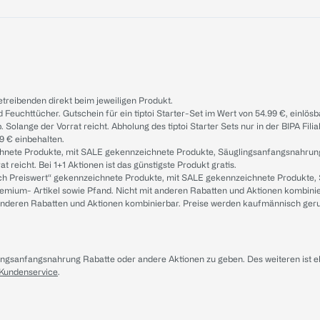
treibenden direkt beim jeweiligen Produkt.
d Feuchttücher. Gutschein für ein tiptoi Starter-Set im Wert von 54.99 €, einlö
. Solange der Vorrat reicht. Abholung des tiptoi Starter Sets nur in der BIPA Fil
9 € einbehalten.
ichnete Produkte, mit SALE gekennzeichnete Produkte, Säuglingsanfangsnahrun
reicht. Bei 1+1 Aktionen ist das günstigste Produkt gratis.
ach Preiswert“ gekennzeichnete Produkte, mit SALE gekennzeichnete Produkte,
remium- Artikel sowie Pfand. Nicht mit anderen Rabatten und Aktionen kombini
t anderen Rabatten und Aktionen kombinierbar. Preise werden kaufmännisch ger
lingsanfangsnahrung Rabatte oder andere Aktionen zu geben. Des weiteren ist 
 Kundenservice
.