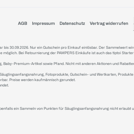
AGB
Impressum
Datenschutz
Vertrag widerrufen
sbar bis 30.09.2026. Nur ein Gutschein pro Einkauf einlösbar. Der Sammelwert wir
iale möglich. Bei Retournierung der PAMPERS Einkäufe ist auch das tiptoi Starter
g, Baby-Premium-Artikel sowie Pfand. Nicht mit anderen Aktionen und Rabatte
 Säuglingsanfangsnahrung, Fotoprodukte, Gutschein- und Wertkarten, Produkte
erbar. Preise werden kaufmännisch gerundet.
undet.
ebenfalls ein Sammeln von Punkten für Säuglingsanfangsnahrung nicht erlaubt 