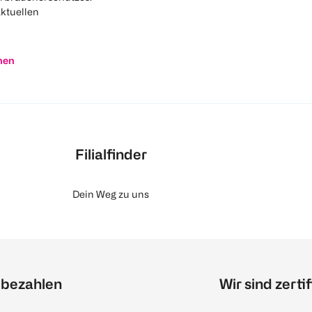
aktuellen
nen
Filialfinder
Dein Weg zu uns
 bezahlen
Wir sind zertif