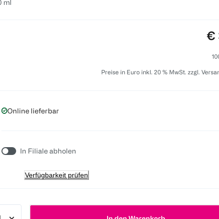
0 ml
Pr
€ 
10
Preise in Euro inkl. 20 % MwSt. zzgl. Vers
Online lieferbar
In Filiale abholen
Verfügbarkeit prüfen
In den Warenkorb