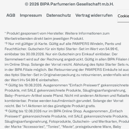
© 2026 BIPA Parfumerien Gesellschaft m.b.H.
AGB
Impressum
Datenschutz
Vertrag widerrufen
Cooki
* Produkt gesponsert vom Hersteller. Weitere Informationen zum
Werbetreibenden direkt beim jeweiligen Produkt.
*³ Nur mit gültiger jö Karte. Gültig auf alle PAMPERS Windeln, Pants und
Feuchttücher. Gutschein für ein tiptoi Starter-Set im Wert von 54.99 €,
einlösbar bis 30.09.2026. Nur ein Gutschein pro Einkauf einlösbar. Der
Sammelwert wird auf der Rechnung angedruckt. Gültig in allen BIPA Filialen
im Online Shop. Solange der Vorrat reicht. Abholung des tiptoi Starter Sets n
in der BIPA Filiale möglich. Bei Retournierung der PAMPERS Einkäufe ist au
das tiptoi Starter-Set in Originalverpackung zu retournieren, andernfalls wir
der Wert iHv 54.99 € einbehalten.
*⁴ Gültig bis 19.08.2026. Ausgenommen "Einfach Preiswert" gekennzeichnete
Produkte, mit SALE gekennzeichnete Produkte, Säuglingsanfangsnahrung,
Baby-Premium-Artikel sowie Pfand. Nicht mit anderen Aktionen und Rabatt
kombinierbar. Preise werden kaufmännisch gerundet. Solange der Vorrat
reicht. Bei 1+1 Aktionen ist das günstigste Produkt gratis.
*⁸ Gültig bis 12.08.2026 nur im BIPA Online Shop. Ausgenommen „Einfach
Preiswert“ gekennzeichnete Produkte, mit SALE gekennzeichnete Produkte,
Säuglingsanfangsnahrung, Fotoprodukte, Gutschein- und Wertkarten, Produ
der Marke “Accessories“, “Tonies“, “Mavie“, preisgebundene Ware, Baby