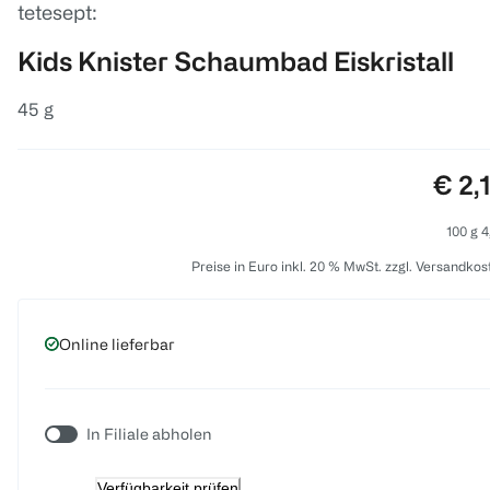
tetesept:
Kids Knister Schaumbad Eiskristall
45 g
Prei
€ 2,
100 g 4
Preise in Euro inkl. 20 % MwSt. zzgl. Versandkos
Online lieferbar
In Filiale abholen
Verfügbarkeit prüfen