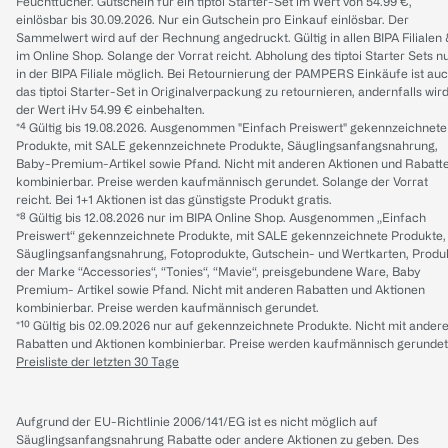
Feuchttücher. Gutschein für ein tiptoi Starter-Set im Wert von 54.99 €,
einlösbar bis 30.09.2026. Nur ein Gutschein pro Einkauf einlösbar. Der
Sammelwert wird auf der Rechnung angedruckt. Gültig in allen BIPA Filialen
im Online Shop. Solange der Vorrat reicht. Abholung des tiptoi Starter Sets n
in der BIPA Filiale möglich. Bei Retournierung der PAMPERS Einkäufe ist au
das tiptoi Starter-Set in Originalverpackung zu retournieren, andernfalls wir
der Wert iHv 54.99 € einbehalten.
*⁴ Gültig bis 19.08.2026. Ausgenommen "Einfach Preiswert" gekennzeichnete
Produkte, mit SALE gekennzeichnete Produkte, Säuglingsanfangsnahrung,
Baby-Premium-Artikel sowie Pfand. Nicht mit anderen Aktionen und Rabatt
kombinierbar. Preise werden kaufmännisch gerundet. Solange der Vorrat
reicht. Bei 1+1 Aktionen ist das günstigste Produkt gratis.
*⁸ Gültig bis 12.08.2026 nur im BIPA Online Shop. Ausgenommen „Einfach
Preiswert“ gekennzeichnete Produkte, mit SALE gekennzeichnete Produkte,
Säuglingsanfangsnahrung, Fotoprodukte, Gutschein- und Wertkarten, Produ
der Marke “Accessories“, “Tonies“, “Mavie“, preisgebundene Ware, Baby
Premium- Artikel sowie Pfand. Nicht mit anderen Rabatten und Aktionen
kombinierbar. Preise werden kaufmännisch gerundet.
*¹⁰ Gültig bis 02.09.2026 nur auf gekennzeichnete Produkte. Nicht mit ander
Rabatten und Aktionen kombinierbar. Preise werden kaufmännisch gerundet
Preisliste der letzten 30 Tage
Aufgrund der EU-Richtlinie 2006/141/EG ist es nicht möglich auf
Säuglingsanfangsnahrung Rabatte oder andere Aktionen zu geben. Des