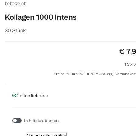
tetesept:
Kollagen 1000 Intens
30 Stück
Preis
€ 7,
1 Stk 0
Preise in Euro inkl. 10 % MwSt. zzgl. Versandkos
Online lieferbar
In Filiale abholen
Verfügbarkeit prüfen