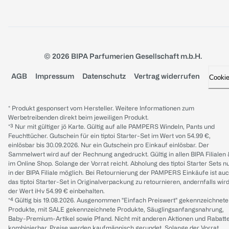
© 2026 BIPA Parfumerien Gesellschaft m.b.H.
AGB
Impressum
Datenschutz
Vertrag widerrufen
Cooki
* Produkt gesponsert vom Hersteller. Weitere Informationen zum
Werbetreibenden direkt beim jeweiligen Produkt.
*³ Nur mit gültiger jö Karte. Gültig auf alle PAMPERS Windeln, Pants und
Feuchttücher. Gutschein für ein tiptoi Starter-Set im Wert von 54.99 €,
einlösbar bis 30.09.2026. Nur ein Gutschein pro Einkauf einlösbar. Der
Sammelwert wird auf der Rechnung angedruckt. Gültig in allen BIPA Filialen
im Online Shop. Solange der Vorrat reicht. Abholung des tiptoi Starter Sets n
in der BIPA Filiale möglich. Bei Retournierung der PAMPERS Einkäufe ist au
das tiptoi Starter-Set in Originalverpackung zu retournieren, andernfalls wir
der Wert iHv 54.99 € einbehalten.
*⁴ Gültig bis 19.08.2026. Ausgenommen "Einfach Preiswert" gekennzeichnete
Produkte, mit SALE gekennzeichnete Produkte, Säuglingsanfangsnahrung,
Baby-Premium-Artikel sowie Pfand. Nicht mit anderen Aktionen und Rabatt
kombinierbar. Preise werden kaufmännisch gerundet. Solange der Vorrat