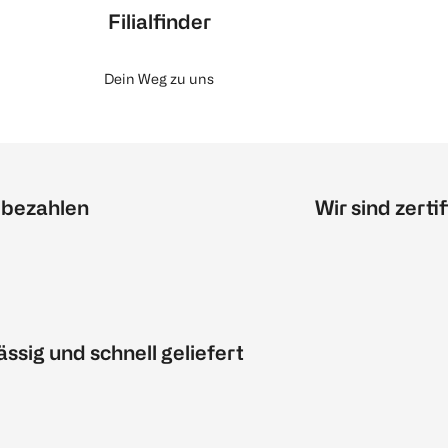
Filialfinder
Dein Weg zu uns
 bezahlen
Wir sind zertif
ässig und schnell geliefert