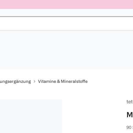
rungsergänzung
Vitamine & Mineralstoffe
tet
M
90