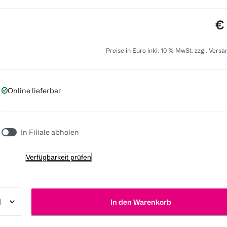
Pr
€
Preise in Euro inkl. 10 % MwSt. zzgl. Vers
Online lieferbar
In Filiale abholen
Verfügbarkeit prüfen
In den Warenkorb