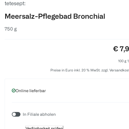
tetesept:
Meersalz-Pflegebad Bronchial
750 g
Preis
€ 7,
100 g 1
Preise in Euro inkl. 20 % MwSt. zzgl. Versandkos
Online lieferbar
In Filiale abholen
Verfügbarkeit prüfen