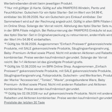
Werbetreibenden direkt beim jeweiligen Produkt.
*³ Nur mit gültiger jö Karte. Gültig auf alle PAMPERS Windeln, Pants und
Feuchttücher. Gutschein für ein tiptoi Starter-Set im Wert von 54.99 €,
einlösbar bis 30.09.2026. Nur ein Gutschein pro Einkauf einlösbar. Der
Sammelwert wird auf der Rechnung angedruckt. Gültig in allen BIPA Filialen
im Online Shop. Solange der Vorrat reicht. Abholung des tiptoi Starter Sets n
in der BIPA Filiale möglich. Bei Retournierung der PAMPERS Einkäufe ist au
das tiptoi Starter-Set in Originalverpackung zu retournieren, andernfalls wir
der Wert iHv 54.99 € einbehalten.
*⁴ Gültig bis 19.08.2026. Ausgenommen "Einfach Preiswert" gekennzeichnete
Produkte, mit SALE gekennzeichnete Produkte, Säuglingsanfangsnahrung,
Baby-Premium-Artikel sowie Pfand. Nicht mit anderen Aktionen und Rabatt
kombinierbar. Preise werden kaufmännisch gerundet. Solange der Vorrat
reicht. Bei 1+1 Aktionen ist das günstigste Produkt gratis.
*⁸ Gültig bis 12.08.2026 nur im BIPA Online Shop. Ausgenommen „Einfach
Preiswert“ gekennzeichnete Produkte, mit SALE gekennzeichnete Produkte,
Säuglingsanfangsnahrung, Fotoprodukte, Gutschein- und Wertkarten, Produ
der Marke “Accessories“, “Tonies“, “Mavie“, preisgebundene Ware, Baby
Premium- Artikel sowie Pfand. Nicht mit anderen Rabatten und Aktionen
kombinierbar. Preise werden kaufmännisch gerundet.
*¹⁰ Gültig bis 02.09.2026 nur auf gekennzeichnete Produkte. Nicht mit ander
Rabatten und Aktionen kombinierbar. Preise werden kaufmännisch gerundet
Preisliste der letzten 30 Tage