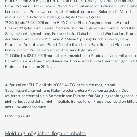
Produkte, mit SALE gekennzeichnete Produkte, Säuglingsanfangsnahrung,
Baby-Premium-Artikel sowie Pfand. Nicht mit anderen Aktionen und Rabatt
kombinierbar. Preise werden kaufmännisch gerundet. Solange der Vorrat
reicht. Bei 1+1 Aktionen ist das günstigste Produkt gratis.
*⁸ Gültig bis 12.08.2026 nur im BIPA Online Shop. Ausgenommen „Einfach
Preiswert“ gekennzeichnete Produkte, mit SALE gekennzeichnete Produkte,
Säuglingsanfangsnahrung, Fotoprodukte, Gutschein- und Wertkarten, Produ
der Marke “Accessories“, “Tonies“, “Mavie“, preisgebundene Ware, Baby
Premium- Artikel sowie Pfand. Nicht mit anderen Rabatten und Aktionen
kombinierbar. Preise werden kaufmännisch gerundet.
*¹⁰ Gültig bis 02.09.2026 nur auf gekennzeichnete Produkte. Nicht mit ander
Rabatten und Aktionen kombinierbar. Preise werden kaufmännisch gerundet
Preisliste der letzten 30 Tage
Aufgrund der EU-Richtlinie 2006/141/EG ist es nicht möglich auf
Säuglingsanfangsnahrung Rabatte oder andere Aktionen zu geben. Des
weiteren ist ebenfalls ein Sammeln von Punkten für Säuglingsanfangsnahru
nicht erlaubt und daher nicht möglich.
Bei weiteren Fragen wende dich bitte 
das
BIPA Kundenservice
.
MwSt. gesenkt
Meldung möglicher illegaler Inhalte