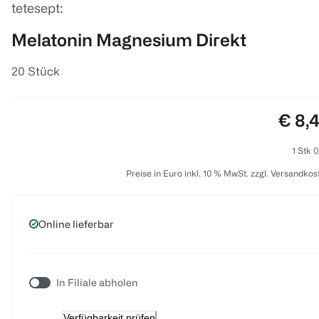
tetesept:
Melatonin Magnesium Direkt
20 Stück
Preis
€ 8,
1 Stk 0
Preise in Euro inkl. 10 % MwSt. zzgl. Versandkos
Online lieferbar
In Filiale abholen
Verfügbarkeit prüfen