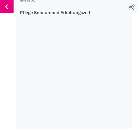
Weiter
Für
Für
Für
zum
300 Ös
500 Ös
150 Ös
Pflege Schaumbad Erkältungszeit
Inhalt
-20%
-10%
-15%