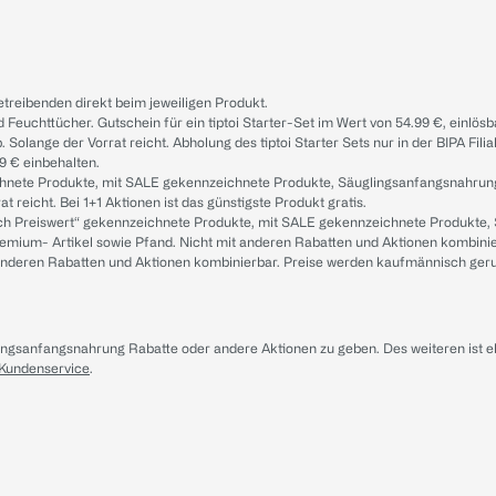
treibenden direkt beim jeweiligen Produkt.
d Feuchttücher. Gutschein für ein tiptoi Starter-Set im Wert von 54.99 €, einlö
. Solange der Vorrat reicht. Abholung des tiptoi Starter Sets nur in der BIPA Fil
9 € einbehalten.
ichnete Produkte, mit SALE gekennzeichnete Produkte, Säuglingsanfangsnahrun
reicht. Bei 1+1 Aktionen ist das günstigste Produkt gratis.
ach Preiswert“ gekennzeichnete Produkte, mit SALE gekennzeichnete Produkte,
remium- Artikel sowie Pfand. Nicht mit anderen Rabatten und Aktionen kombini
t anderen Rabatten und Aktionen kombinierbar. Preise werden kaufmännisch ger
lingsanfangsnahrung Rabatte oder andere Aktionen zu geben. Des weiteren ist 
 Kundenservice
.