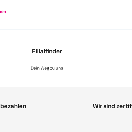
nen
Filialfinder
Dein Weg zu uns
 bezahlen
Wir sind zertif