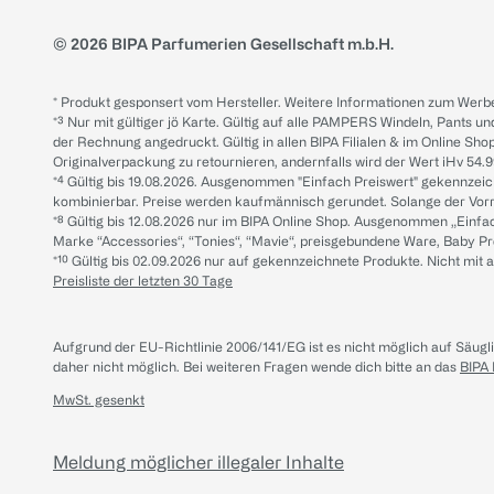
© 2026 BIPA Parfumerien Gesellschaft m.b.H.
* Produkt gesponsert vom Hersteller. Weitere Informationen zum Werbe
*³ Nur mit gültiger jö Karte. Gültig auf alle PAMPERS Windeln, Pants un
der Rechnung angedruckt. Gültig in allen BIPA Filialen & im Online Shop
Originalverpackung zu retournieren, andernfalls wird der Wert iHv 54.9
*⁴ Gültig bis 19.08.2026. Ausgenommen "Einfach Preiswert" gekennze
kombinierbar. Preise werden kaufmännisch gerundet. Solange der Vorrat 
*⁸ Gültig bis 12.08.2026 nur im BIPA Online Shop. Ausgenommen „Einf
Marke “Accessories“, “Tonies“, “Mavie“, preisgebundene Ware, Baby P
*¹⁰ Gültig bis 02.09.2026 nur auf gekennzeichnete Produkte. Nicht mi
Preisliste der letzten 30 Tage
Aufgrund der EU-Richtlinie 2006/141/EG ist es nicht möglich auf Säug
daher nicht möglich.
Bei weiteren Fragen wende dich bitte an das
BIPA
MwSt. gesenkt
Meldung möglicher illegaler Inhalte