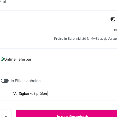
0 ml
Pr
€ 
10
Preise in Euro inkl. 20 % MwSt. zzgl. Vers
Online lieferbar
In Filiale abholen
Verfügbarkeit prüfen
In den Warenkorb