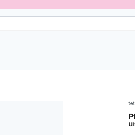
tet
P
u