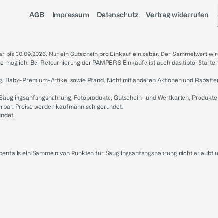
AGB
Impressum
Datenschutz
Vertrag widerrufen
sbar bis 30.09.2026. Nur ein Gutschein pro Einkauf einlösbar. Der Sammelwert wir
iale möglich. Bei Retournierung der PAMPERS Einkäufe ist auch das tiptoi Starter
g, Baby-Premium-Artikel sowie Pfand. Nicht mit anderen Aktionen und Rabatte
 Säuglingsanfangsnahrung, Fotoprodukte, Gutschein- und Wertkarten, Produkte
erbar. Preise werden kaufmännisch gerundet.
undet.
ebenfalls ein Sammeln von Punkten für Säuglingsanfangsnahrung nicht erlaubt 