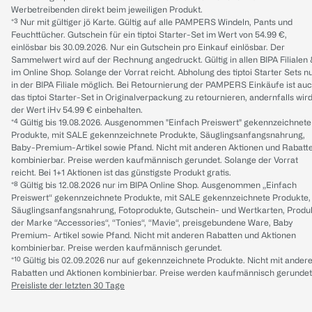
Werbetreibenden direkt beim jeweiligen Produkt.
*³ Nur mit gültiger jö Karte. Gültig auf alle PAMPERS Windeln, Pants und
Feuchttücher. Gutschein für ein tiptoi Starter-Set im Wert von 54.99 €,
einlösbar bis 30.09.2026. Nur ein Gutschein pro Einkauf einlösbar. Der
Sammelwert wird auf der Rechnung angedruckt. Gültig in allen BIPA Filialen
im Online Shop. Solange der Vorrat reicht. Abholung des tiptoi Starter Sets n
in der BIPA Filiale möglich. Bei Retournierung der PAMPERS Einkäufe ist au
das tiptoi Starter-Set in Originalverpackung zu retournieren, andernfalls wir
der Wert iHv 54.99 € einbehalten.
*⁴ Gültig bis 19.08.2026. Ausgenommen "Einfach Preiswert" gekennzeichnete
Produkte, mit SALE gekennzeichnete Produkte, Säuglingsanfangsnahrung,
Baby-Premium-Artikel sowie Pfand. Nicht mit anderen Aktionen und Rabatt
kombinierbar. Preise werden kaufmännisch gerundet. Solange der Vorrat
reicht. Bei 1+1 Aktionen ist das günstigste Produkt gratis.
*⁸ Gültig bis 12.08.2026 nur im BIPA Online Shop. Ausgenommen „Einfach
Preiswert“ gekennzeichnete Produkte, mit SALE gekennzeichnete Produkte,
Säuglingsanfangsnahrung, Fotoprodukte, Gutschein- und Wertkarten, Produ
der Marke “Accessories“, “Tonies“, “Mavie“, preisgebundene Ware, Baby
Premium- Artikel sowie Pfand. Nicht mit anderen Rabatten und Aktionen
kombinierbar. Preise werden kaufmännisch gerundet.
*¹⁰ Gültig bis 02.09.2026 nur auf gekennzeichnete Produkte. Nicht mit ander
Rabatten und Aktionen kombinierbar. Preise werden kaufmännisch gerundet
Preisliste der letzten 30 Tage